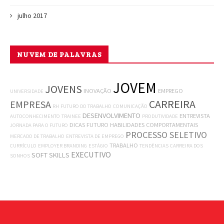
julho 2017
NUVEM DE PALAVRAS
JOVEM
JOVENS
INOVAÇÃO
EMPREGO
UNIVERSIDADE
CARREIRA
EMPRESA
RH
FUTURO DO TRABALHO
COMUNICAÇÃO
DESENVOLVIMENTO
ENTREVISTA
AUTOCONHECIMENTO
TRAINEE
PRODUTIVIDADE
DICAS
FUTURO
HABILIDADES COMPORTAMENTAIS
JORNADA PARA O FUTURO
PROCESSO SELETIVO
MERCADO DE TRABALHO
ENTREVISTA DE EMPREGO
TRABALHO
CURRÍCULO
EMPLOYER BRANDING
ESTÁGIO
TENDÊNCIAS
CARREIRA DOS
EXECUTIVO
SOFT SKILLS
SONHOS