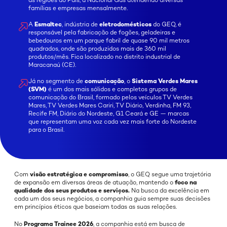
as regiões do País, a Nacional Gás atendendo diversas
famílias e empresas mensalmente.
A
Esmaltec
, indústria de
eletrodomésticos
do GEQ, é
responsável pela fabricação de fogões, geladeiras e
bebedouros em um parque fabril de quase 90 mil metros
quadrados, onde são produzidos mais de 360 mil
produtos/mês. Fica localizado no distrito industrial de
Maracanaú (CE).
Já no segmento de
comunicação
, o
Sistema Verdes Mares
(SVM)
é um dos mais sólidos e completos grupos de
comunicação do Brasil, formado pelos veículos TV Verdes
Mares, TV Verdes Mares Cariri, TV Diário, Verdinha, FM 93,
Recife FM, Diário do Nordeste, G1 Ceará e GE — marcas
que representam uma voz cada vez mais forte do Nordeste
para o Brasil.
Com
visão estratégica e compromisso
, o GEQ segue uma trajetória
de expansão em diversas áreas de atuação, mantendo o
foco na
qualidade dos seus produtos e serviços.
Na busca da excelência em
cada um dos seus negócios, a companhia guia sempre suas decisões
em princípios éticos que baseiam todas as suas relações.
No
Programa Trainee 2026
, a companhia está em busca de