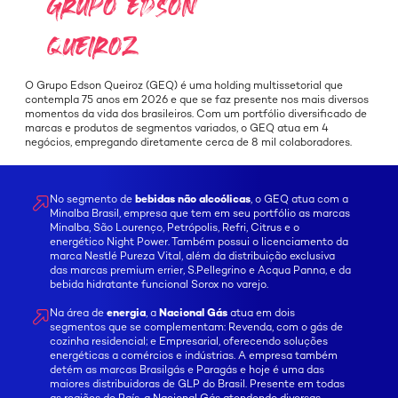
GRUPO EDSON
QUEIROZ
O Grupo Edson Queiroz (GEQ) é uma holding multissetorial que
contempla 75 anos em 2026 e que se faz presente nos mais diversos
momentos da vida dos brasileiros. Com um portfólio diversificado de
marcas e produtos de segmentos variados, o GEQ atua em 4
negócios, empregando diretamente cerca de 8 mil colaboradores.
No segmento de
bebidas não alcoólicas
, o GEQ atua com a
Minalba Brasil, empresa que tem em seu portfólio as marcas
Minalba, São Lourenço, Petrópolis, Refri, Citrus e o
energético Night Power. Também possui o licenciamento da
marca Nestlé Pureza Vital, além da distribuição exclusiva
das marcas premium errier, S.Pellegrino e Acqua Panna, e da
bebida hidratante funcional Sorox no varejo.
Na área de
energia
, a
Nacional Gás
atua em dois
segmentos que se complementam: Revenda, com o gás de
cozinha residencial; e Empresarial, oferecendo soluções
energéticas a comércios e indústrias. A empresa também
detém as marcas Brasilgás e Paragás e hoje é uma das
maiores distribuidoras de GLP do Brasil. Presente em todas