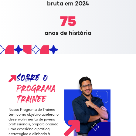
bruta em 2024
75
anos de história
SOBRE O
PROGRAMA
TRAINEE
Nosso Programa de Trainee
tem como objetivo acelerar o
desenvolvimento de jovens
profissionais, proporcionando
uma experiência prática,
estratégica e alinhada à