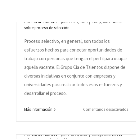
¿Qué es el proceso selectivo?
Por
Cia de Talentos
|
junio 20th, 2019
|
Categorías:
Dudas
sobre proceso de selección
Proceso selectivo, en general, son todos los
esfuerzos hechos para conectar oportunidades de
trabajo con personas que tengan el perfil para ocupar
aquella vacante. El Grupo Cia de Talentos dispone de
diversas iniciativas en conjunto con empresas y
universidades para realizar todos esos esfuerzos y
desarrollar el proceso.
en
Más información
Comentarios desactivados
¿Recibiré respuesta / feedback de mi
¿Qué
participación en el proceso?
es
el
Por
Cia de Talentos
|
junio 20th, 2019
|
Categorías:
Dudas