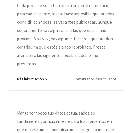
so
etapas/fe
Cada proceso selectivo busca un perfil específico
ivo?
del
para cada vacante, lo que hace imposible que puedas
proceso
coincidir con todas las vacantes publicadas, aunque
selectivo?
seguramente hay algunas con las que estés más
próximo. A su vez, hay algunos factores que pueden
contribuir a que estés siendo reprobado. Presta
atención a las siguientes posibilidades: Si no
presentas
en
Más información
Comentarios desactivados
¿Cómo actualizo los datos de mi currículum?
iré
¿Por
sta
qué
Por
Cia de Talentos
|
junio 20th, 2019
|
Categorías:
Dudas
sobre proceso de selección
soy
ck
reprobad
Mantener todos tus datos actualizados es
en
fundamental, principalmente para los momentos en
todos
que necesitamos comunicarnos contigo. Lo mejor de
ipación
los