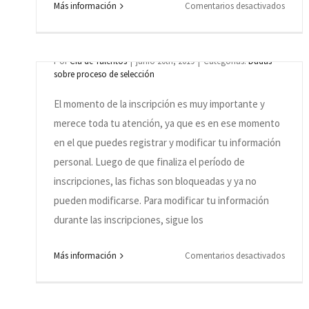
en
Más información
Comentarios desactivados
Ya me inscribí y quiero modificar mi
¿Cóm
información, ¿cómo hago?
me
postul
Por
Cia de Talentos
|
junio 20th, 2019
|
Categorías:
Dudas
sobre proceso de selección
a
las
El momento de la inscripción es muy importante y
vacant
merece toda tu atención, ya que es en ese momento
abiert
en el que puedes registrar y modificar tu información
personal. Luego de que finaliza el período de
inscripciones, las fichas son bloqueadas y ya no
pueden modificarse. Para modificar tu información
durante las inscripciones, sigue los
Tener registrado mi currículum en el sitio
en
Más información
Comentarios desactivados
web de Grupo Cia de Talentos, ¿significa que
Ya
me
ya estoy postulado a todas las
inscrib