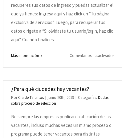
recuperes tus datos de ingreso y puedas actualizar el
donde
será
que ya tienes: Ingresa aquí y haz click en “Tu página
realizado
exclusiva de servicios”. Luego, para recuperar tus
el
datos dirígete a “Si olvidaste tu usuario/login, haz clic
proceso
aquí”. Cuando finalices
selectivo
serán
en
Más información
Comentarios desactivados
reembolsados
Estoy
por
con
el
dificultades
Grupo
para
¿Para qué ciudades hay vacantes?
Cia
registrarme
Por
Cia de Talentos
|
junio 20th, 2019
|
Categorías:
Dudas
de
porque
sobre proceso de selección
Talentos
m?
me
o
No siempre las empresas publican la ubicación de las
aparece
por
que
vacantes, incluso muchas veces un mismo proceso o
la
ya
programa puede tener vacantes para distintas
empresa?