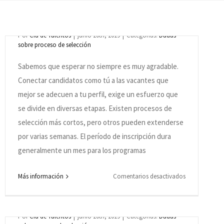
¿Por qué los procesos selectivos son tan
largos?
Por
Cia de Talentos
|
junio 20th, 2019
|
Categorías:
Dudas
sobre proceso de selección
Sabemos que esperar no siempre es muy agradable.
Conectar candidatos como tú a las vacantes que
mejor se adecuen a tu perfil, exige un esfuerzo que
se divide en diversas etapas. Existen procesos de
selección más cortos, pero otros pueden extenderse
por varias semanas. El período de inscripción dura
generalmente un mes para los programas
¿Los costos de mi traslado al lugar donde
será realizado el proceso selectivo serán
en
Más información
Comentarios desactivados
reembolsados por el Grupo Cia de Talentos
¿Por
o por la empresa?
qué
los
Por
Cia de Talentos
|
junio 20th, 2019
|
Categorías:
Dudas