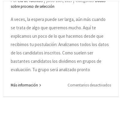
Por
Cia de Talentos
|
junio 20th, 2019
|
Categorías:
Dudas
sobre proceso de selección
currículum
por
A veces, la espera puede ser larga, aún más cuando
email?
se trata de algo que queremos mucho. Aquí te
explicamos un poco de lo que hacemos desde que
recibimos tu postulación: Analizamos todos los datos
de los candidatos inscritos. Como suelen ser
bastantes candidatos los dividimos en grupos de
evaluación. Tu grupo será analizado pronto
en
Más información
Comentarios desactivados
Me
postulé
en
un
proceso
selectivo