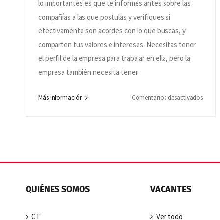
lo importantes es que te informes antes sobre las
sitio
compañías a las que postulas y verifiques si
web
de
efectivamente son acordes con lo que buscas, y
Grupo
comparten tus valores e intereses. Necesitas tener
Cia
el perfil de la empresa para trabajar en ella, pero la
de
empresa también necesita tener
Talent
¿signif
en
Más información
Comentarios desactivados
que
¿Pued
ya
partic
estoy
en
postu
más
a
de
todas
un
las
proce
QUIÉNES SOMOS
VACANTES
oport
de
public
selecc
allí?
CT
Ver todo
al