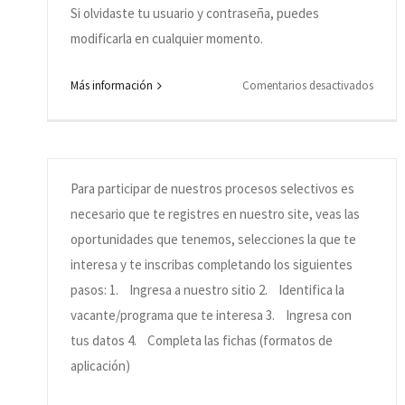
Si olvidaste tu usuario y contraseña, puedes
modificarla en cualquier momento.
en
Más información
Comentarios desactivados
¿Cómo me postulo a las vacantes abiertas?
Olvidé
mi
Por
Cia de Talentos
|
junio 20th, 2019
|
Categorías:
Dudas
sobre proceso de selección
usuari
y
Para participar de nuestros procesos selectivos es
contra
necesario que te registres en nuestro site, veas las
¿qué
oportunidades que tenemos, selecciones la que te
hago?
interesa y te inscribas completando los siguientes
pasos: 1. Ingresa a nuestro sitio 2. Identifica la
vacante/programa que te interesa 3. Ingresa con
tus datos 4. Completa las fichas (formatos de
aplicación)