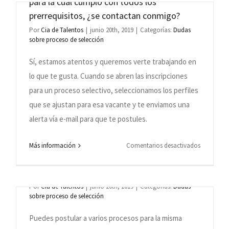
para la cual cumplo con todos los
para
prerrequisitos, ¿se contactan conmigo?
registrarse
Por
Cia de Talentos
|
junio 20th, 2019
|
Categorías:
Dudas
car
en
sobre proceso de selección
la
Sí, estamos atentos y queremos verte trabajando en
ación,
base
o
de
lo que te gusta. Cuando se abren las inscripciones
datos
para un proceso selectivo, seleccionamos los perfiles
de
que se ajustan para esa vacante y te enviamos una
Grupo
alerta vía e-mail para que te postules.
Cia
Cuando soy reprobado en un proceso
de
selectivo para una empresa, ¿puedo
en
Más información
Comentarios desactivados
Talentos
participar de otros procesos para la misma
Cuando
o
rado
empresa?
el
en
Grupo
Por
Cia de Talentos
|
junio 20th, 2019
|
Categorías:
Dudas
algún
ulum
sobre proceso de selección
Cia
proceso
de
de
Puedes postular a varios procesos para la misma
Talentos
selección?