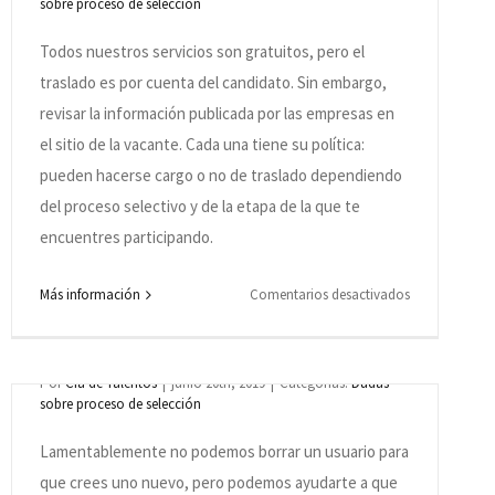
chas
sobre proceso de selección
procesos
selectivos
Todos nuestros servicios son gratuitos, pero el
son
traslado es por cuenta del candidato. Sin embargo,
tan
revisar la información publicada por las empresas en
largos?
el sitio de la vacante. Cada una tiene su política:
pueden hacerse cargo o no de traslado dependiendo
del proceso selectivo y de la etapa de la que te
encuentres participando.
Estoy con dificultades para registrarme
en
Más información
Comentarios desactivados
porque me aparece que ya tengo un usuario
¿Los
creado en el sistema, ¿qué tengo que hacer?
costos
de
Por
Cia de Talentos
|
junio 20th, 2019
|
Categorías:
Dudas
o
sobre proceso de selección
mi
traslado
Lamentablemente no podemos borrar un usuario para
al
que crees uno nuevo, pero podemos ayudarte a que
lugar