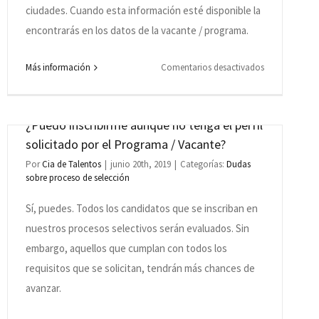
tengo
ciudades. Cuando esta información esté disponible la
un
encontrarás en los datos de la vacante / programa.
usuario
creado
en
Más información
Comentarios desactivados
en
¿Para
el
qué
sistema,
ciudades
¿Puedo inscribirme aunque no tenga el perfil
¿qué
hay
solicitado por el Programa / Vacante?
tengo
vacantes?
Por
Cia de Talentos
|
junio 20th, 2019
|
Categorías:
Dudas
que
sobre proceso de selección
hacer?
Sí, puedes. Todos los candidatos que se inscriban en
nuestros procesos selectivos serán evaluados. Sin
embargo, aquellos que cumplan con todos los
dades?
requisitos que se solicitan, tendrán más chances de
avanzar.