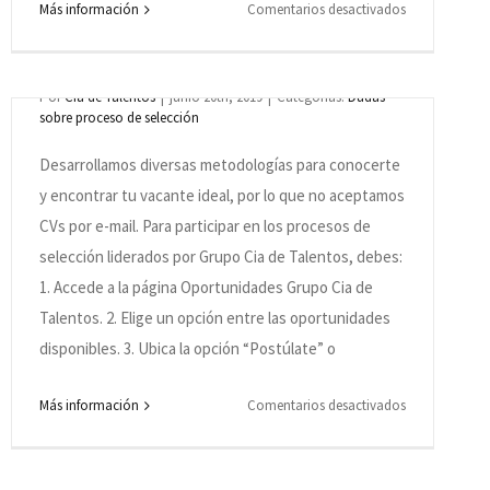
en
Más información
Comentarios desactivados
¿Puedo
¿Puedo enviar mi currículum por email?
inscribirme
aunque
Por
Cia de Talentos
|
junio 20th, 2019
|
Categorías:
Dudas
sobre proceso de selección
no
tenga
Desarrollamos diversas metodologías para conocerte
el
y encontrar tu vacante ideal, por lo que no aceptamos
perfil
CVs por e-mail. Para participar en los procesos de
solicitado
por
selección liderados por Grupo Cia de Talentos, debes:
el
1. Accede a la página Oportunidades Grupo Cia de
Programa
Talentos. 2. Elige un opción entre las oportunidades
/
disponibles. 3. Ubica la opción “Postúlate” o
do.
Vacante?
Me postulé en un proceso selectivo y aún no
en
Más información
Comentarios desactivados
recibí ninguna devolución (feedback), ¿qué
¿Puedo
sucedió?
enviar
mi