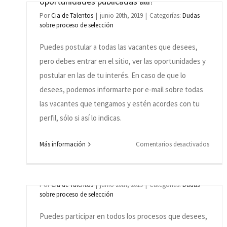
oportunidades publicadas allí?
y
Por
Cia de Talentos
|
junio 20th, 2019
|
Categorías:
Dudas
quiero
sobre proceso de selección
modifi
Puedes postular a todas las vacantes que desees,
mi
pero debes entrar en el sitio, ver las oportunidades y
inform
¿cóm
postular en las de tu interés. En caso de que lo
hago?
desees, podemos informarte por e-mail sobre todas
las vacantes que tengamos y estén acordes con tu
perfil, sólo si así lo indicas.
en
Más información
Comentarios desactivados
¿Puedo participar en más de un proceso de
Tener
selección al mismo tiempo?
regist
mi
Por
Cia de Talentos
|
junio 20th, 2019
|
Categorías:
Dudas
sobre proceso de selección
curríc
en
Puedes participar en todos los procesos que desees,
el