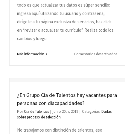
todo es que actualizar tus datos es súper sencillo:
procesos
del
ingresa aquí utilizando tu usuario y contraseña,
so?
Grupo
dirígete a tu página exclusiva de servicios, haz click
Cia
en “revisar o actualizar tu currículo”. Realiza todo los
de
cambios y luego
Talentos?
en
Más información
Comentarios desactivados
o
¿Cómo
actualizo
los
ar
datos
de
¿En Grupo Cia de Talentos hay vacantes para
ulum
mi
personas con discapacidades?
currículu
Por
Cia de Talentos
|
junio 20th, 2019
|
Categorías:
Dudas
sobre proceso de selección
No trabajamos con distinción de talentos, eso