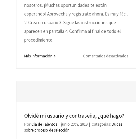
nosotros. ¡Muchas oportunidades te están
en
el
esperando! Aprovecha y regístrate ahora. Es muy fácil
proce
2. Crea un usuario 3. Sigue las instrucciones que
aparecen en pantalla 4. Confirma al final de todo el
procedimiento.
en
Más información
Comentarios desactivados
¿Cóm
hago
para
registr
mi
curríc
/
Olvidé mi usuario y contraseña, ¿qué hago?
hoja
Por
Cia de Talentos
|
junio 20th, 2019
|
Categorías:
Dudas
de
sobre proceso de selección
vida?