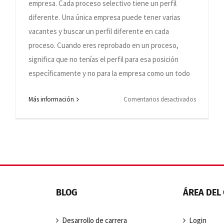
empresa. Cada proceso selectivo tiene un perfil
abre
diferente. Una única empresa puede tener varias
inscripcio
para
vacantes y buscar un perfil diferente en cada
un
proceso. Cuando eres reprobado en un proceso,
proceso
significa que no tenías el perfil para esa posición
o
específicamente y no para la empresa como un todo
os,
posición
ica
para
en
Más información
Comentarios desactivados
la
o
Cuando
cual
ipar
soy
cumplo
reprobad
lado
con
en
todos
un
los
proceso
prerrequisi
so
selectivo
BLOG
ÁREA DEL
unidades
¿se
para
adas
contactan
ión
una
conmigo?
Desarrollo de carrera
Login
empresa,