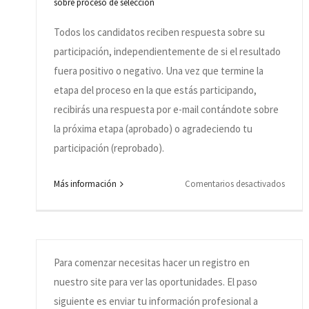
sobre proceso de selección
proce
select
Todos los candidatos reciben respuesta sobre su
participación, independientemente de si el resultado
fuera positivo o negativo. Una vez que termine la
etapa del proceso en la que estás participando,
recibirás una respuesta por e-mail contándote sobre
la próxima etapa (aprobado) o agradeciendo tu
participación (reprobado).
¿Cómo hago para registrar mi currículum /
en
Más información
Comentarios desactivados
hoja de vida?
¿Recib
respue
Por
Cia de Talentos
|
junio 20th, 2019
|
Categorías:
Dudas
sobre proceso de selección
/
feedba
Para comenzar necesitas hacer un registro en
de
nuestro site para ver las oportunidades. El paso
mi
siguiente es enviar tu información profesional a
partic