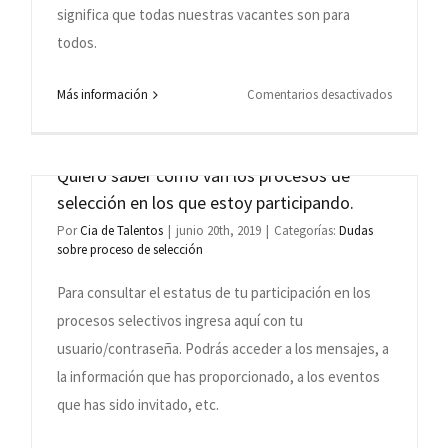
significa que todas nuestras vacantes son para
todos.
en
Más información
Comentarios desactivados
¿En
Grupo
o
Cia
Quiero saber cómo van los procesos de
de
selección en los que estoy participando.
seña,
Talentos
Por
Cia de Talentos
|
junio 20th, 2019
|
Categorías:
Dudas
hay
sobre proceso de selección
vacantes
Para consultar el estatus de tu participación en los
para
personas
procesos selectivos ingresa aquí con tu
con
usuario/contraseña. Podrás acceder a los mensajes, a
discapaci
la información que has proporcionado, a los eventos
que has sido invitado, etc.