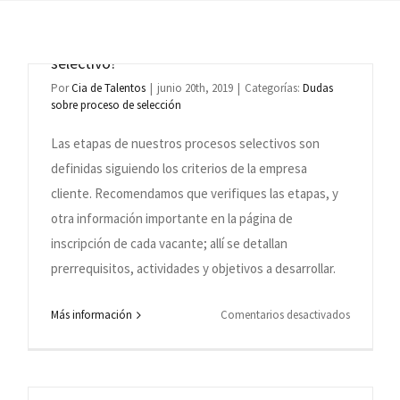
¿Cuáles son las etapas/fechas del proceso
selectivo?
Por
Cia de Talentos
|
junio 20th, 2019
|
Categorías:
Dudas
sobre proceso de selección
Las etapas de nuestros procesos selectivos son
definidas siguiendo los criterios de la empresa
cliente. Recomendamos que verifiques las etapas, y
otra información importante en la página de
inscripción de cada vacante; allí se detallan
prerrequisitos, actividades y objetivos a desarrollar.
¿Por qué soy reprobado en todos los
en
Más información
Comentarios desactivados
procesos del Grupo Cia de Talentos?
¿Cuáles
son
Por
Cia de Talentos
|
junio 20th, 2019
|
Categorías:
Dudas
sobre proceso de selección
las