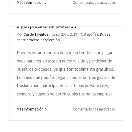
en
Más información
Comentarios desactivados
¿Hay que pagar para registrarse en la base
o
Quiero
saber
de datos de Grupo Cia de Talentos o en
o
cómo
algún proceso de selección?
van
Por
Cia de Talentos
|
junio 20th, 2019
|
Categorías:
Dudas
los
sobre proceso de selección
es
procesos
Puedes estar tranquilo de que no tendrás que pagar
as?
de
nada para registrarte en nuestro sitio y participar de
selección
en
nuestros procesos, ya que son totalmente gratuitos.
los
Lo único que podrías llegar a abonar son los gastos de
que
traslado para participar de las etapas presenciales,
estoy
siempre y cuando no estén cubiertos por la empresa.
participan
en
Más información
Comentarios desactivados
Cuando el Grupo Cia de Talentos abre
¿Hay
que
inscripciones para un proceso o posición
í
pagar