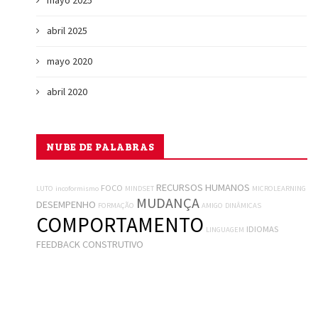
mayo 2025
abril 2025
mayo 2020
abril 2020
NUBE DE PALABRAS
RECURSOS HUMANOS
FOCO
LUTO
incoformismo
MINDSET
MICROLEARNING
MUDANÇA
DESEMPENHO
FORMAÇÃO
AMIGO
DINÂMICAS
COMPORTAMENTO
IDIOMAS
LINGUAGEM
FEEDBACK CONSTRUTIVO