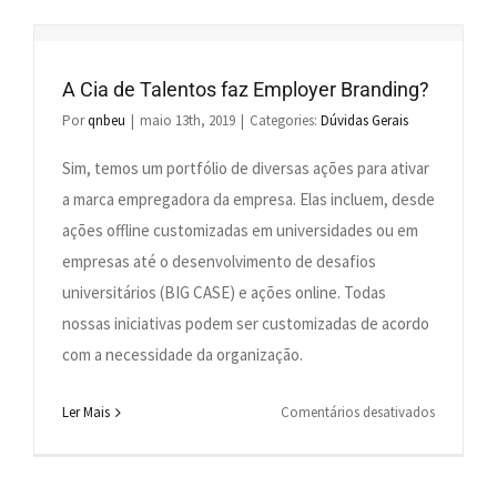
os
clientes
da
A Cia de Talentos faz Employer Branding?
Cia
Por
qnbeu
|
maio 13th, 2019
|
Categories:
Dúvidas Gerais
de
Talentos?
Sim, temos um portfólio de diversas ações para ativar
a marca empregadora da empresa. Elas incluem, desde
ações offline customizadas em universidades ou em
empresas até o desenvolvimento de desafios
universitários (BIG CASE) e ações online. Todas
nossas iniciativas podem ser customizadas de acordo
com a necessidade da organização.
em
Ler Mais
Comentários desativados
A
Cia
de