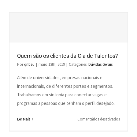
quero
mais
receber
e-
mails
da
Cia
Quem são os clientes da Cia de Talentos?
de
Talentos
Por
qnbeu
|
maio 13th, 2019
|
Categories:
Dúvidas Gerais
Além de universidades, empresas nacionais e
internacionais, de diferentes portes e segmentos.
Trabalhamos em sintonia para conectar vagas e
programas a pessoas que tenham o perfil desejado.
em
Ler Mais
Comentários desativados
Quem
são