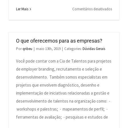
em
Ler Mais
Comentários desativados
O
que
oferecemo
para
O que oferecemos para as empresas?
quem
Por
qnbeu
|
maio 13th, 2019
|
Categories:
Dúvidas Gerais
se
cadastra
Você pode contar com a Cia de Talentos para projetos
em
de employer branding, recrutamento e seleção e
nosso
desenvolvimento. Também somos especialistas em
Banco
projetos que envolvem diagnóstico, desenho e
de
implementação de iniciativas relacionadas a gestão e
Talentos?
desenvolvimento de talentos na organização como: -
workshops e palestras; - mapeamentos de perfil; -
ferramentas de avaliação; - pesquisas e estudos de