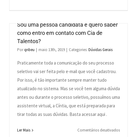
A
Cia
de
Sou uma pessoa candidata e quero saber
Talentos
como entro em contato com Cia de
faz
Talentos?
parceria
Por
qnbeu
|
maio 13th, 2019
|
Categories:
Dúvidas Gerais
com
Universid
Praticamente toda a comunicação do seu processo
seletivo vai ser feita pelo e-mail que você cadastrou.
Por isso, é tão importante sempre manter tudo
atualizado no sistema. Mas se você tem alguma dúvida
antes ou durante o processo seletivo, possuímos uma
assistente virtual, a Cíntia, que está preparada para
tirar todas as suas dúvidas. Basta acessar aqui .
em
Ler Mais
Comentários desativados