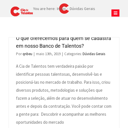
Ir
You are here
:
Início
-
Dúvidas Gerais
para
o
conteúdo
O que oferecemos para quem se cadastra
em nosso Banco de Talentos?
Por
qnbeu
|
maio 13th, 2019
|
Categories:
Dúvidas Gerais
A Cia de Talentos tem verdadeira paixão por
identificar pessoas talentosas, desenvolvê-las e
posicioná-las no mercado de trabalho. Para isso, criou
diversos produtos, metodologias e soluções que
fazem a seleção, além de atuar no desenvolvimento
antes e depois da contratação. Você pode contar com
a gente para: Descobrir e acompanhar as melhores
oportunidades do mercado