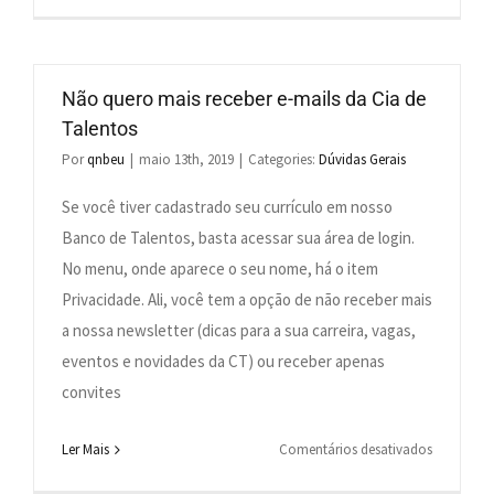
Sou
uma
pessoa
candidata
Não quero mais receber e-mails da Cia de
e
Talentos
quero
Por
qnbeu
|
maio 13th, 2019
|
Categories:
Dúvidas Gerais
saber
como
Se você tiver cadastrado seu currículo em nosso
entro
Banco de Talentos, basta acessar sua área de login.
em
No menu, onde aparece o seu nome, há o item
contato
Privacidade. Ali, você tem a opção de não receber mais
com
a nossa newsletter (dicas para a sua carreira, vagas,
Cia
eventos e novidades da CT) ou receber apenas
de
Talentos?
convites
em
Ler Mais
Comentários desativados
Não