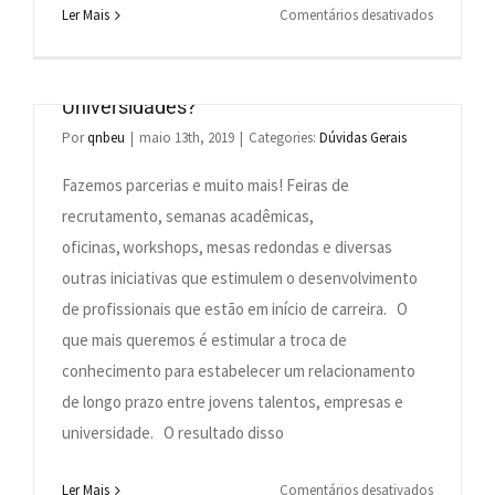
em
Ler Mais
Comentários desativados
O
que
A Cia de Talentos faz parceria com
oferecemo
Universidades?
para
Por
qnbeu
|
maio 13th, 2019
|
Categories:
Dúvidas Gerais
as
empresas?
Fazemos parcerias e muito mais! Feiras de
recrutamento, semanas acadêmicas,
oficinas, workshops, mesas redondas e diversas
outras iniciativas que estimulem o desenvolvimento
de profissionais que estão em início de carreira. O
que mais queremos é estimular a troca de
conhecimento para estabelecer um relacionamento
de longo prazo entre jovens talentos, empresas e
universidade. O resultado disso
em
Ler Mais
Comentários desativados