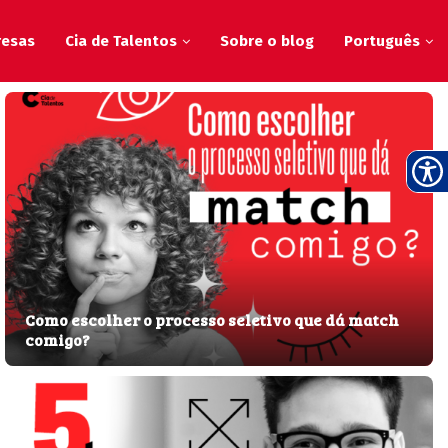
resas
Cia de Talentos
Sobre o blog
Português
Como escolher o processo seletivo que dá match
comigo?