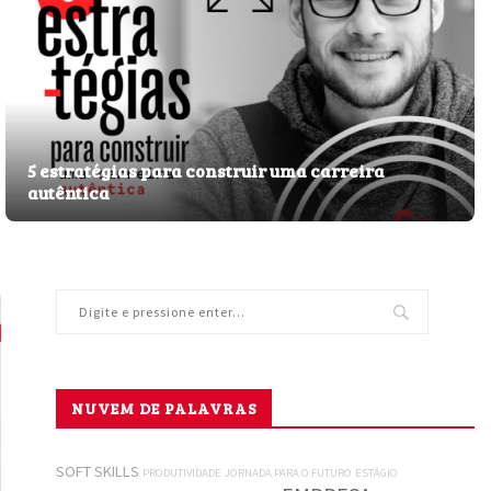
5 estratégias para construir uma carreira
autêntica
NUVEM DE PALAVRAS
SOFT SKILLS
PRODUTIVIDADE
JORNADA PARA O FUTURO
ESTÁGIO