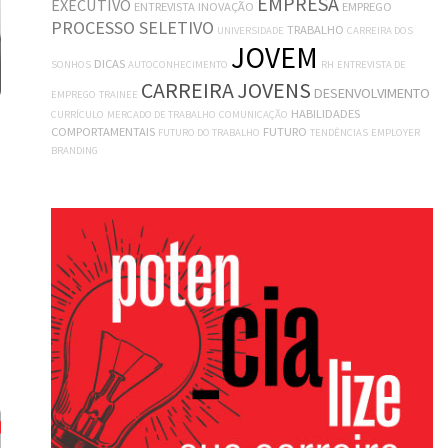
EMPRESA
EXECUTIVO
ENTREVISTA
INOVAÇÃO
EMPREGO
PROCESSO SELETIVO
TRABALHO
UNIVERSIDADE
CARREIRA DOS
JOVEM
DICAS
SONHOS
AUTOCONHECIMENTO
RH
ENTREVISTA DE
CARREIRA
JOVENS
DESENVOLVIMENTO
EMPREGO
TRAINEE
HABILIDADES
CURRÍCULO
MERCADO DE TRABALHO
COMUNICAÇÃO
COMPORTAMENTAIS
FUTURO
FUTURO DO TRABALHO
TENDÊNCIAS
EMPLOYER
BRANDING