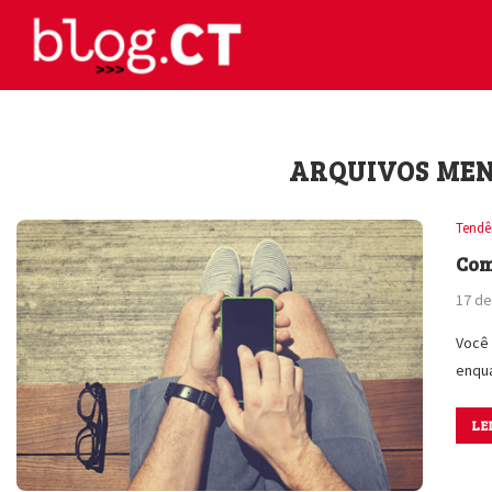
ARQUIVOS ME
Tendê
Com
17 de
Você 
enqu
LE