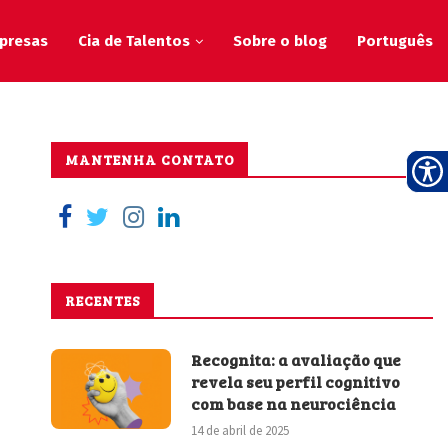
presas
Cia de Talentos
Sobre o blog
Português
MANTENHA CONTATO
RECENTES
Recognita: a avaliação que
revela seu perfil cognitivo
com base na neurociência
14 de abril de 2025