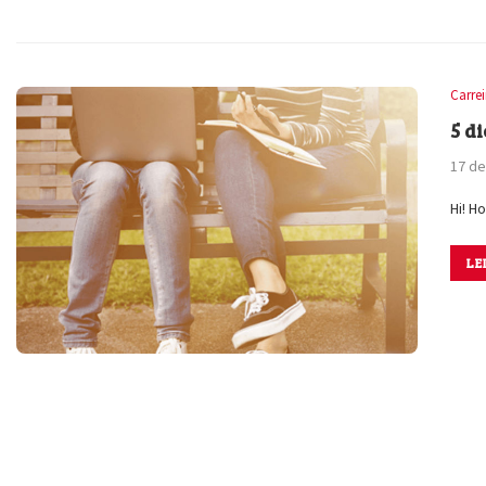
Carre
5 d
17 de
Hi! H
LE