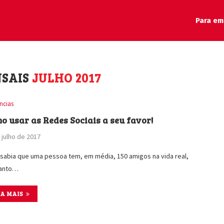
Para em
NSAIS
JULHO 2017
ncias
o usar as Redes Sociais a seu favor!
 julho de 2017
sabia que uma pessoa tem, em média, 150 amigos na vida real,
anto…
IA MAIS