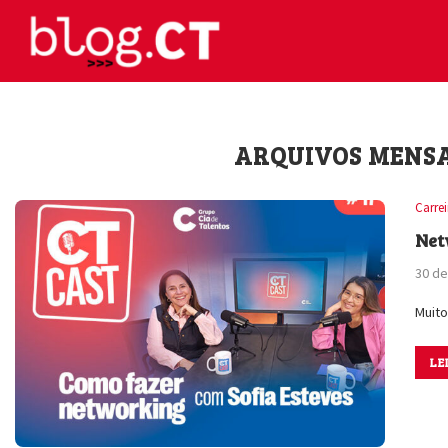
ARQUIVOS MENS
Carre
Net
30 d
Muito
LE