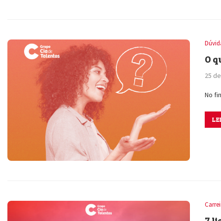
Dúvid
O q
25 d
No fi
LE
Carre
7 l