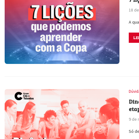
18 d
A qua
LE
Dúvid
Din
eta
9 de
Só de