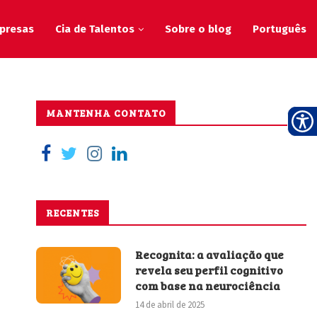
presas
Cia de Talentos
Sobre o blog
Português
MANTENHA CONTATO
RECENTES
Recognita: a avaliação que
revela seu perfil cognitivo
com base na neurociência
14 de abril de 2025