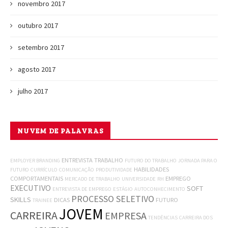
novembro 2017
outubro 2017
setembro 2017
agosto 2017
julho 2017
NUVEM DE PALAVRAS
ENTREVISTA
TRABALHO
EMPLOYER BRANDING
FUTURO DO TRABALHO
JORNADA PARA O
HABILIDADES
FUTURO
CURRÍCULO
COMUNICAÇÃO
PRODUTIVIDADE
COMPORTAMENTAIS
EMPREGO
MERCADO DE TRABALHO
UNIVERSIDADE
RH
EXECUTIVO
SOFT
ENTREVISTA DE EMPREGO
ESTÁGIO
AUTOCONHECIMENTO
PROCESSO SELETIVO
SKILLS
DICAS
FUTURO
TRAINEE
JOVEM
CARREIRA
EMPRESA
TENDÊNCIAS
CARREIRA DOS