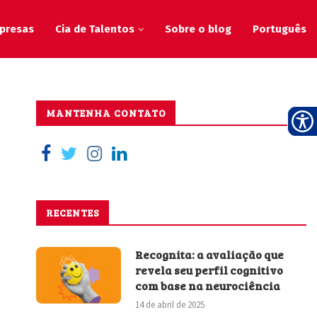
presas
Cia de Talentos
Sobre o blog
Português
MANTENHA CONTATO
RECENTES
Recognita: a avaliação que
revela seu perfil cognitivo
com base na neurociência
14 de abril de 2025