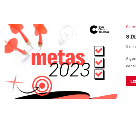
Carre
8 D
9 de
A gen
cons
LE