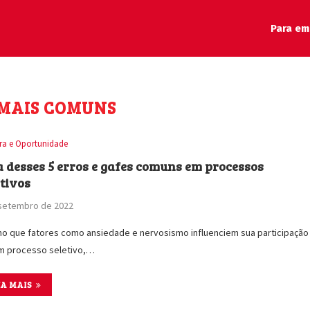
Para em
 MAIS COMUNS
ira e Oportunidade
a desses 5 erros e gafes comuns em processos
etivos
 setembro de 2022
 que fatores como ansiedade e nervosismo influenciem sua participação
m processo seletivo,…
IA MAIS