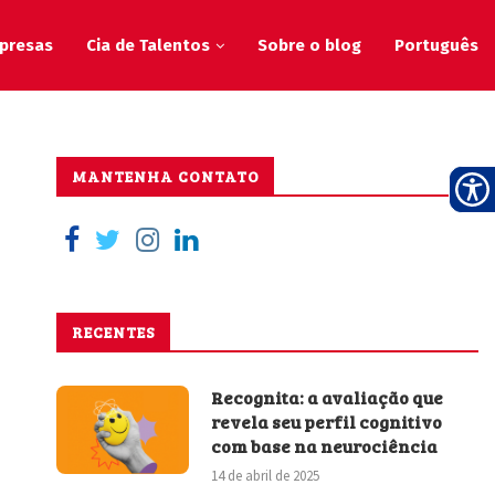
presas
Cia de Talentos
Sobre o blog
Português
MANTENHA CONTATO
RECENTES
Recognita: a avaliação que
revela seu perfil cognitivo
com base na neurociência
14 de abril de 2025