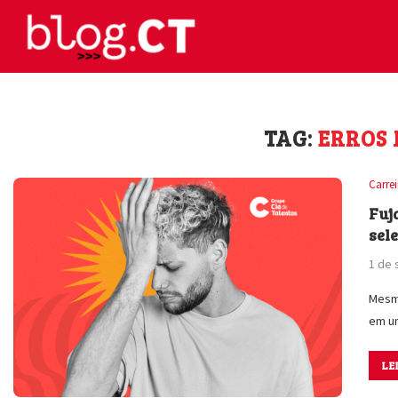
TAG:
ERROS
Carre
Fuj
sel
1 de
Mesmo
em u
LE