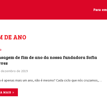
Para em
M DE ANO
ia
sagem de fim de ano da nossa fundadora Sofia
eves
e dezembro de 2019
 é apenas mais um ano, não é mesmo? Cada ciclo que nós cruzamos,…
IA MAIS