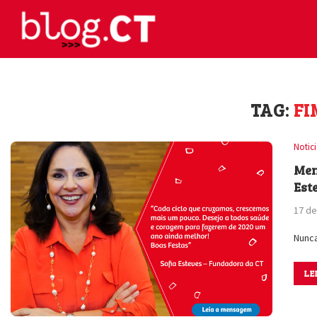
TAG:
FI
Notic
Men
Est
17 d
Nunca
LE