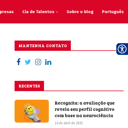
presas
Cia de Talentos
Sobre o blog
Português
MANTENHA CONTATO
RECENTES
Recognita: a avaliação que
revela seu perfil cognitivo
com base na neurociência
14 de abril de 2025