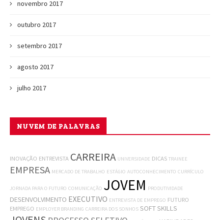
novembro 2017
outubro 2017
setembro 2017
agosto 2017
julho 2017
NUVEM DE PALAVRAS
CARREIRA
INOVAÇÃO
ENTREVISTA
DICAS
UNIVERSIDADE
TRAINEE
EMPRESA
MERCADO DE TRABALHO
ESTÁGIO
AUTOCONHECIMENTO
CURRÍCULO
JOVEM
JORNADA PARA O FUTURO
COMUNICAÇÃO
PRODUTIVIDADE
EXECUTIVO
DESENVOLVIMENTO
FUTURO
ENTREVISTA DE EMPREGO
SOFT SKILLS
EMPREGO
EMPLOYER BRANDING
CARREIRA DOS SONHOS
JOVENS