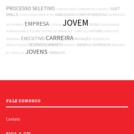
PROCESSO SELETIVO
SOFT
COMUNICAÇÃO
CARREIRA DOS SONHOS
SKILLS
HABILIDADES COMPORTAMENTAIS
AUTOCONHECIMENTO
RH
ENTREVISTA
JOVEM
EMPRESA
DICAS
DE EMPREGO
ESTÁGIO
UNIVERSIDADE
FUTURO
JORNADA PARA O FUTURO
FUTURO DO TRABALHO
CURRÍCULO
EMPLOYER
CARREIRA
EXECUTIVO
INOVAÇÃO
BRANDING
TENDÊNCIAS
DESENVOLVIMENTO
EMPREGO
ENTREVISTA
PRODUTIVIDADE
TRAINEE
MERCADO
JOVENS
TRABALHO
DE TRABALHO
FALE CONOSCO
Contato
SIGA A CT!