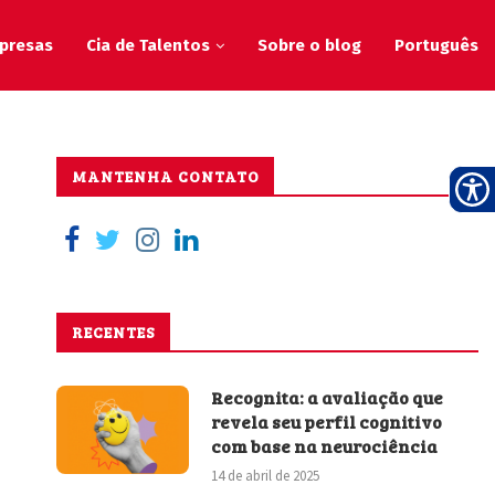
presas
Cia de Talentos
Sobre o blog
Português
MANTENHA CONTATO
RECENTES
Recognita: a avaliação que
revela seu perfil cognitivo
com base na neurociência
14 de abril de 2025