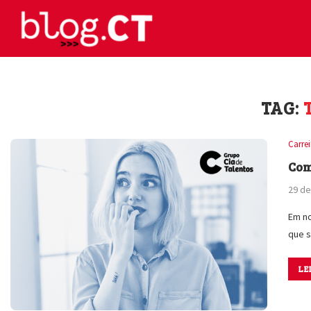
TAG:
Carre
Com
29 de
Em no
que 
LE