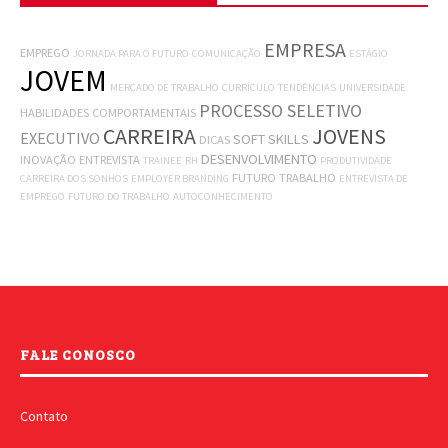
EMPRESA
EMPREGO
JORNADA PARA O FUTURO
COMUNICAÇÃO
ESTÁGIO
JOVEM
MERCADO DE TRABALHO
CURRÍCULO
TENDÊNCIAS
UNIVERSIDADE
PROCESSO SELETIVO
HABILIDADES COMPORTAMENTAIS
CARREIRA
JOVENS
EXECUTIVO
SOFT SKILLS
DICAS
DESENVOLVIMENTO
INOVAÇÃO
ENTREVISTA
TRAINEE
RH
PRODUTIVIDADE
FUTURO
TRABALHO
CARREIRA DOS SONHOS
EMPLOYER BRANDING
ENTREVISTA DE
EMPREGO
FUTURO DO TRABALHO
AUTOCONHECIMENTO
FALE CONOSCO
Contato