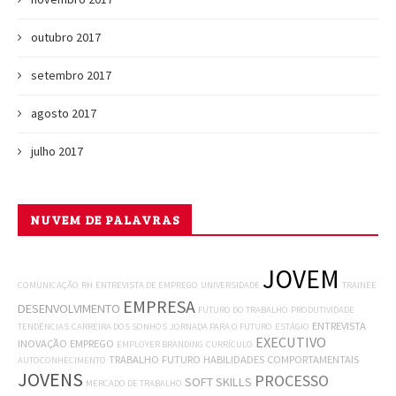
outubro 2017
setembro 2017
agosto 2017
julho 2017
NUVEM DE PALAVRAS
JOVEM
COMUNICAÇÃO
RH
ENTREVISTA DE EMPREGO
UNIVERSIDADE
TRAINEE
EMPRESA
DESENVOLVIMENTO
FUTURO DO TRABALHO
PRODUTIVIDADE
ENTREVISTA
TENDÊNCIAS
CARREIRA DOS SONHOS
JORNADA PARA O FUTURO
ESTÁGIO
EXECUTIVO
INOVAÇÃO
EMPREGO
EMPLOYER BRANDING
CURRÍCULO
TRABALHO
FUTURO
HABILIDADES COMPORTAMENTAIS
AUTOCONHECIMENTO
JOVENS
PROCESSO
SOFT SKILLS
MERCADO DE TRABALHO