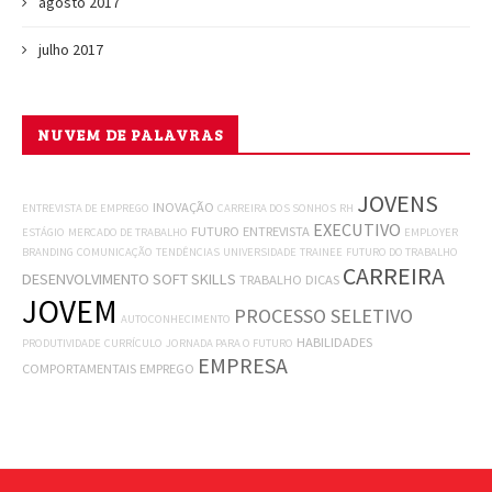
agosto 2017
julho 2017
NUVEM DE PALAVRAS
JOVENS
INOVAÇÃO
ENTREVISTA DE EMPREGO
CARREIRA DOS SONHOS
RH
EXECUTIVO
FUTURO
ENTREVISTA
ESTÁGIO
MERCADO DE TRABALHO
EMPLOYER
BRANDING
COMUNICAÇÃO
TENDÊNCIAS
UNIVERSIDADE
TRAINEE
FUTURO DO TRABALHO
CARREIRA
DESENVOLVIMENTO
SOFT SKILLS
TRABALHO
DICAS
JOVEM
PROCESSO SELETIVO
AUTOCONHECIMENTO
HABILIDADES
PRODUTIVIDADE
CURRÍCULO
JORNADA PARA O FUTURO
EMPRESA
COMPORTAMENTAIS
EMPREGO