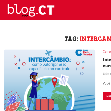
TAG:
INTERCAM
Carre
Int
cur
6 de 
Você 
LE