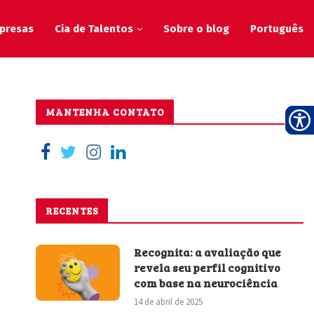
presas
Cia de Talentos
Sobre o blog
Português
MANTENHA CONTATO
RECENTES
Recognita: a avaliação que
revela seu perfil cognitivo
com base na neurociência
14 de abril de 2025