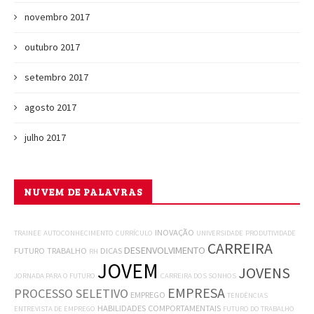
novembro 2017
outubro 2017
setembro 2017
agosto 2017
julho 2017
NUVEM DE PALAVRAS
INOVAÇÃO
TRAINEE
AUTOCONHECIMENTO
CURRÍCULO
UNIVERSIDADE
PRODUTIVIDADE
CARREIRA
DESENVOLVIMENTO
FUTURO
TRABALHO
DICAS
RH
JOVEM
JOVENS
JORNADA PARA O FUTURO
CARREIRA DOS SONHOS
EMPRESA
PROCESSO SELETIVO
EMPREGO
TENDÊNCIAS
HABILIDADES COMPORTAMENTAIS
ENTREVISTA DE EMPREGO
FUTURO DO TRABALHO