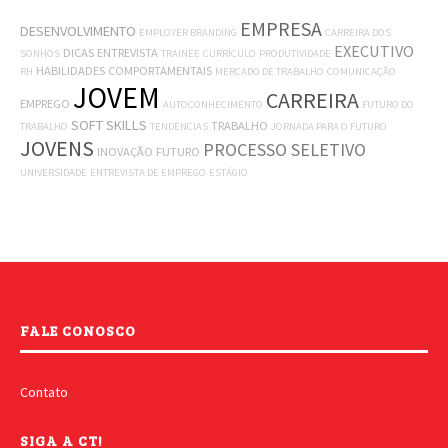
EMPRESA
DESENVOLVIMENTO
EMPLOYER BRANDING
CARREIRA DOS
EXECUTIVO
DICAS
ENTREVISTA
SONHOS
TRAINEE
CURRÍCULO
PRODUTIVIDADE
HABILIDADES COMPORTAMENTAIS
RH
MERCADO DE TRABALHO
COMUNICAÇÃO
JOVEM
CARREIRA
EMPREGO
AUTOCONHECIMENTO
FUTURO DO
SOFT SKILLS
TRABALHO
TRABALHO
TENDÊNCIAS
JORNADA PARA O FUTURO
JOVENS
PROCESSO SELETIVO
INOVAÇÃO
FUTURO
UNIVERSIDADE
ENTREVISTA DE EMPREGO
ESTÁGIO
FALE CONOSCO
Contato
SIGA A CT!