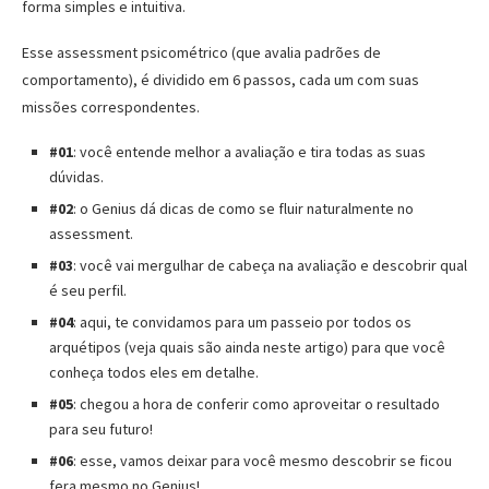
forma simples e intuitiva.
Esse assessment psicométrico (que avalia padrões de
comportamento), é dividido em 6 passos, cada um com suas
missões correspondentes.
#01
: você entende melhor a avaliação e tira todas as suas
dúvidas.
#02
: o Genius dá dicas de como se fluir naturalmente no
assessment.
#03
: você vai mergulhar de cabeça na avaliação e descobrir qual
é seu perfil.
#04
: aqui, te convidamos para um passeio por todos os
arquétipos (veja quais são ainda neste artigo) para que você
conheça todos eles em detalhe.
#05
: chegou a hora de conferir como aproveitar o resultado
para seu futuro!
#06
: esse, vamos deixar para você mesmo descobrir se ficou
fera mesmo no Genius!