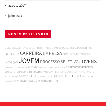
agosto 2017
julho 2017
NUVEM DE PALAVRAS
EMPREGO
UNIVERSIDADE
TENDÊNCIAS
PRODUTIVIDADE
CARREIRA DOS SONHOS
CARREIRA
EMPRESA
ENTREVISTA
ENTREVISTA DE EMPREGO
JOVEM
JOVENS
PROCESSO SELETIVO
INOVAÇÃO
DESENVOLVIMENTO
FUTURO
CURRÍCULO
TRAINEE
MERCADO DE TRABALHO
TRABALHO
EMPLOYER BRANDING
AUTOCONHECIMENTO
JORNADA PARA O FUTURO
EXECUTIVO
SOFT SKILLS
DICAS
ESTÁGIO
RH
COMUNICAÇÃO
FUTURO DO
HABILIDADES COMPORTAMENTAIS
TRABALHO