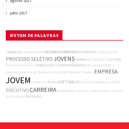
agosto 2017
julho 2017
NUVEM DE PALAVRAS
DESENVOLVIMENTO
TRABALHO
ENTREVISTA
PRODUTIVIDADE
COMUNICAÇÃO
JOVENS
PROCESSO SELETIVO
EMPREGO
FUTURO
TENDÊNCIAS
HABILIDADES COMPORTAMENTAIS
AUTOCONHECIMENTO
RH
ENTREVISTA DE
EMPRESA
EMPREGO
MERCADO DE TRABALHO
FUTURO DO TRABALHO
TRAINEE
JOVEM
SOFT SKILLS
DICAS
CURRÍCULO
EMPLOYER BRANDING
ESTÁGIO
CARREIRA
EXECUTIVO
CARREIRA DOS SONHOS
JORNADA PARA O FUTURO
INOVAÇÃO
UNIVERSIDADE