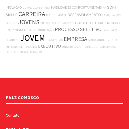
SOFT
INOVAÇÃO
HABILIDADES COMPORTAMENTAIS
CURRÍCULO
ESTÁGIO
RH
CARREIRA
SKILLS
DESENVOLVIMENTO
PRODUTIVIDADE
CARREIRA DOS
JOVENS
TRABALHO
FUTURO
EMPREGO
SONHOS
ENTREVISTA DE EMPREGO
PROCESSO SELETIVO
ENTREVISTA
DICAS
COMUNICAÇÃO
EMPLOYER
JOVEM
EMPRESA
BRANDING
TENDÊNCIAS
AUTOCONHECIMENTO
EXECUTIVO
MERCADO DE TRABALHO
UNIVERSIDADE
TRAINEE
JORNADA PARA O
FUTURO
FUTURO DO TRABALHO
FALE CONOSCO
Contato