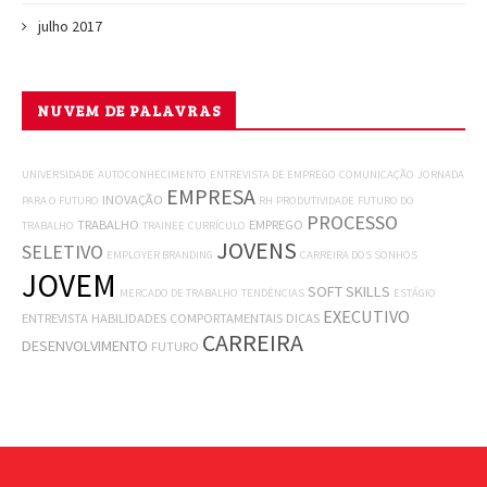
julho 2017
NUVEM DE PALAVRAS
UNIVERSIDADE
AUTOCONHECIMENTO
ENTREVISTA DE EMPREGO
COMUNICAÇÃO
JORNADA
EMPRESA
INOVAÇÃO
PARA O FUTURO
RH
PRODUTIVIDADE
FUTURO DO
PROCESSO
TRABALHO
EMPREGO
TRABALHO
TRAINEE
CURRÍCULO
JOVENS
SELETIVO
EMPLOYER BRANDING
CARREIRA DOS SONHOS
JOVEM
SOFT SKILLS
MERCADO DE TRABALHO
TENDÊNCIAS
ESTÁGIO
EXECUTIVO
ENTREVISTA
HABILIDADES COMPORTAMENTAIS
DICAS
CARREIRA
DESENVOLVIMENTO
FUTURO