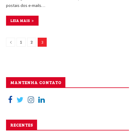
postais dos e-mails…
LEIA MAIS
1
2
3
MANTENHA CONTATO
RECENTES