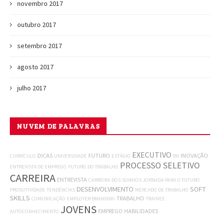
novembro 2017
outubro 2017
setembro 2017
agosto 2017
julho 2017
NUVEM DE PALAVRAS
EXECUTIVO
DICAS
FUTURO
INOVAÇÃO
CURRÍCULO
UNIVERSIDADE
ESTÁGIO
RH
PROCESSO SELETIVO
ENTREVISTA DE EMPREGO
FUTURO DO TRABALHO
CARREIRA
ENTREVISTA
CARREIRA DOS SONHOS
JORNADA PARA O FUTURO
DESENVOLVIMENTO
SOFT
PRODUTIVIDADE
TENDÊNCIAS
MERCADO DE TRABALHO
SKILLS
TRABALHO
COMUNICAÇÃO
EMPLOYER BRANDING
TRAINEE
JOVENS
EMPREGO
HABILIDADES
AUTOCONHECIMENTO