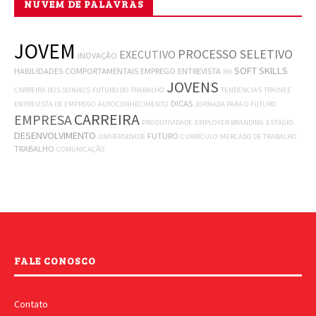
NUVEM DE PALAVRAS
JOVEM
PROCESSO SELETIVO
EXECUTIVO
INOVAÇÃO
SOFT SKILLS
HABILIDADES COMPORTAMENTAIS
EMPREGO
ENTREVISTA
RH
JOVENS
CARREIRA DOS SONHOS
FUTURO DO TRABALHO
TENDÊNCIAS
TRAINEE
DICAS
ENTREVISTA DE EMPREGO
AUTOCONHECIMENTO
JORNADA PARA O FUTURO
CARREIRA
EMPRESA
PRODUTIVIDADE
EMPLOYER BRANDING
ESTÁGIO
DESENVOLVIMENTO
FUTURO
UNIVERSIDADE
CURRÍCULO
MERCADO DE TRABALHO
TRABALHO
COMUNICAÇÃO
FALE CONOSCO
Contato