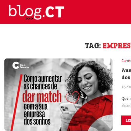
TAG:
EMPRES
Carre
Aum
dos
16 de
Quem 
alca
LE