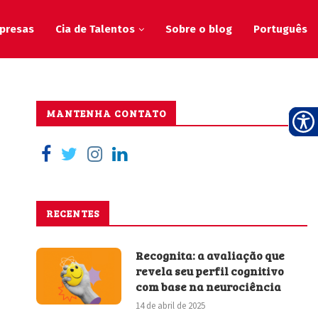
presas
Cia de Talentos
Sobre o blog
Português
MANTENHA CONTATO
RECENTES
Recognita: a avaliação que
revela seu perfil cognitivo
com base na neurociência
14 de abril de 2025