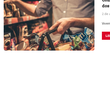
dos
2 de 
Vivem
LE