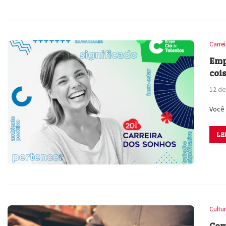
Carre
Emp
coi
12 de
Você 
LE
Cultu
Com