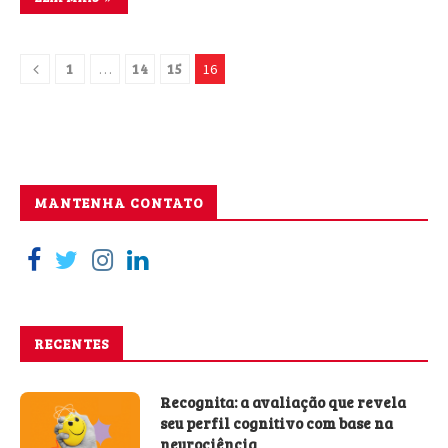
1
14
15
…
16
MANTENHA CONTATO
RECENTES
Recognita: a avaliação que revela
seu perfil cognitivo com base na
neurociência