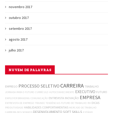
novembro 2017
outubro 2017
setembro 2017
agosto 2017
julho 2017
NUVEM DE PALAVRAS
CARREIRA
PROCESSO SELETIVO
EMPREGO
TRABALHO
EXECUTIVO
FUTURO
JORNADA PARA O FUTURO
CURRÍCULO
AUTOCONHECIMENTO
EMPRESA
ENTREVISTA
INOVAÇÃO
EMPLOYER BRANDING
COMUNICAÇÃO
DICAS
ENTREVISTA DE EMPREGO
TRAINEE
TENDÊNCIAS
FUTURO DO TRABALHO
RH
HABILIDADES COMPORTAMENTAIS
PRODUTIVIDADE
MERCADO DE TRABALHO
DESENVOLVIMENTO
SOFT SKILLS
CARREIRA DOS SONHOS
ESTÁGIO