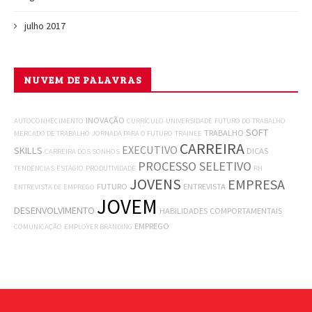
julho 2017
NUVEM DE PALAVRAS
INOVAÇÃO
AUTOCONHECIMENTO
CURRÍCULO
UNIVERSIDADE
FUTURO DO TRABALHO
SOFT
TRABALHO
MERCADO DE TRABALHO
JORNADA PARA O FUTURO
TRAINEE
CARREIRA
EXECUTIVO
SKILLS
DICAS
CARREIRA DOS SONHOS
PROCESSO SELETIVO
TENDÊNCIAS
ESTÁGIO
PRODUTIVIDADE
RH
JOVENS
EMPRESA
FUTURO
ENTREVISTA
ENTREVISTA DE EMPREGO
JOVEM
DESENVOLVIMENTO
HABILIDADES COMPORTAMENTAIS
EMPREGO
COMUNICAÇÃO
EMPLOYER BRANDING