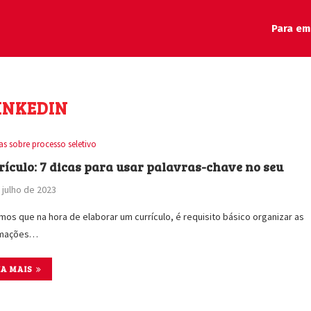
Para em
INKEDIN
as sobre processo seletivo
rículo: 7 dicas para usar palavras-chave no seu
 julho de 2023
os que na hora de elaborar um currículo, é requisito básico organizar as
rmações…
IA MAIS