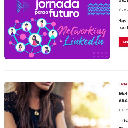
7 de
Hoje,
opor
LE
Carre
Mel
cha
10 de
O Lin
de…