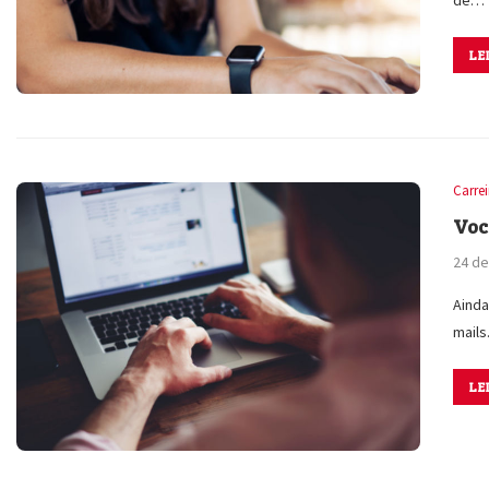
LE
Carre
Voc
24 de
Ainda
mail
LE