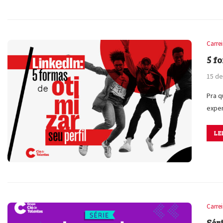
Carre
5 f
15 de
Pra q
exper
LE
Carre
Sér