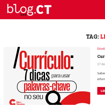
TAG:
L
Dúvid
Cur
27 de
Sabem
info
LE