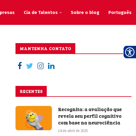
presas
Cia de Talentos
Sobre o blog
Português
MANTENHA CONTATO
RECENTES
Recognita: a avaliação que
revela seu perfil cognitivo
com base na neurociência
14 de abril de 2025