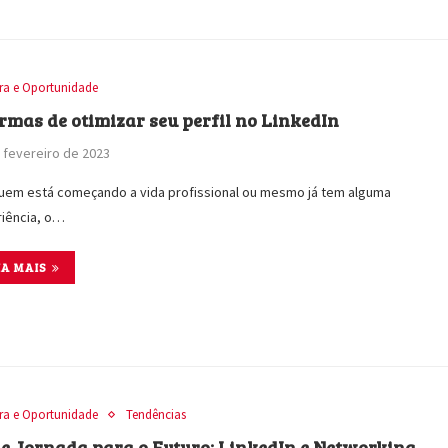
ira e Oportunidade
ormas de otimizar seu perfil no LinkedIn
 fevereiro de 2023
uem está começando a vida profissional ou mesmo já tem alguma
iência, o…
IA MAIS
ira e Oportunidade
Tendências
ie Jornada para o Futuro: LinkedIn e Networking