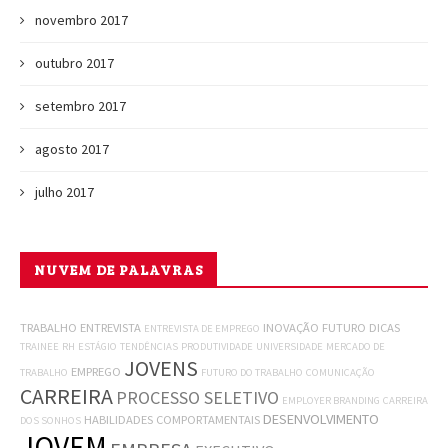
novembro 2017
outubro 2017
setembro 2017
agosto 2017
julho 2017
NUVEM DE PALAVRAS
TRABALHO
ENTREVISTA
INOVAÇÃO
FUTURO
DICAS
ENTREVISTA DE EMPREGO
TRAINEE
RH
ESTÁGIO
TENDÊNCIAS
PRODUTIVIDADE
UNIVERSIDADE
MERCADO DE
JOVENS
EMPREGO
TRABALHO
FUTURO DO TRABALHO
COMUNICAÇÃO
CARREIRA
PROCESSO SELETIVO
EMPLOYER BRANDING
CARREIRA
DESENVOLVIMENTO
HABILIDADES COMPORTAMENTAIS
DOS SONHOS
JOVEM