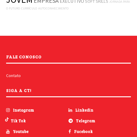
EMPRESA
EXECUTIVO
SOFT SKILLS
JORNADA PARA
O FUTURO
CURRÍCULO
AUTOCONHECIMENTO
FALE CONOSCO
Contato
SIGA A CT!
Instagram
Linkedin
Tik Tok
Telegram
Youtube
Facebook