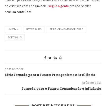
mais um passo em direção à uma carreira de sucesso! Ah, e depois
de criar sua conta no LinkedIn,
segue a gente
pra não perder
nenhum conteúdo!
LINKEDIN
NETWORKING
SERIEJORNADAPARAOFUTURO
SOFT SKILLS
post anterior
Série Jornada para o Futuro: Protagonismo e Resiliência
próximo post
Jornada para o Futuro: Comunicação e influência
POST RELACIONADOS