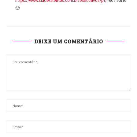
https://www.ciadetalentos.com.br/executivos/pt/
. Boa sorte
🙂
DEIXE UM COMENTÁRIO