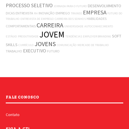
PROCESSO SELETIVO
DESENVOLVIMENTO
JORNADA PARA O FUTURO
EMPRESA
DICAS
ENTREVISTA
INOVAÇÃO
EMPREGO
RH
TRAINEE
FUTURO DO
HABILIDADES
TRABALHO
ENTREVISTA DE EMPREGO
CARREIRA DOS SONHOS
CARREIRA
COMPORTAMENTAIS
UNIVERSIDADE
AUTOCONHECIMENTO
JOVEM
SOFT
ESTÁGIO
PRODUTIVIDADE
TENDÊNCIAS
EMPLOYER BRANDING
JOVENS
SKILLS
CURRÍCULO
COMUNICAÇÃO
MERCADO DE TRABALHO
EXECUTIVO
TRABALHO
FUTURO
FALE CONOSCO
Contato
SIGA A CT!