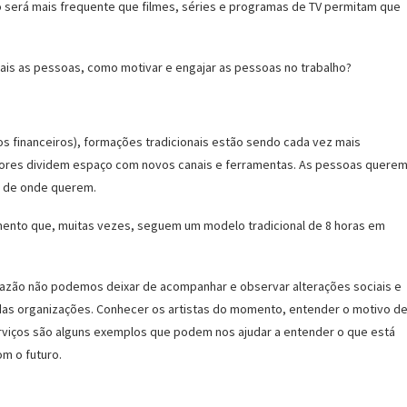
mo será mais frequente que filmes, séries e programas de TV permitam que
is as pessoas, como motivar e engajar as pessoas no trabalho?
s financeiros), formações tradicionais estão sendo cada vez mais
fessores dividem espaço com novos canais e ferramentas. As pessoas quere
e de onde querem.
ento que, muitas vezes, seguem um modelo tradicional de 8 horas em
azão não podemos deixar de acompanhar e observar alterações sociais e
as organizações. Conhecer os artistas do momento, entender o motivo d
erviços são alguns exemplos que podem nos ajudar a entender o que está
m o futuro.