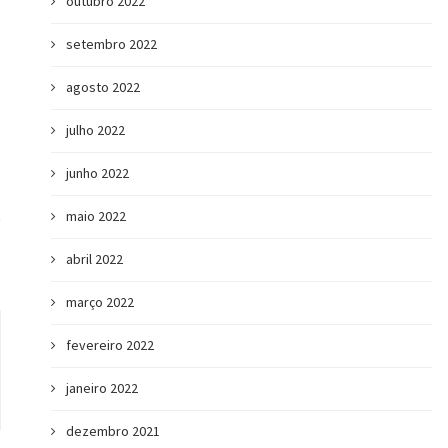
outubro 2022
setembro 2022
agosto 2022
Processo seletivo 100% online: ele
Série Jornada para o
julho 2022
desaparecerá com a...
Netwo
junho 2022
maio 2022
abril 2022
março 2022
fevereiro 2022
janeiro 2022
dezembro 2021