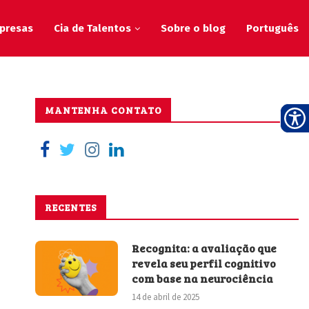
presas
Cia de Talentos
Sobre o blog
Português
MANTENHA CONTATO
RECENTES
Recognita: a avaliação que
revela seu perfil cognitivo
com base na neurociência
14 de abril de 2025