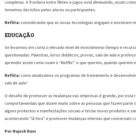
completas. A fronteira entre filmes e jogos está diminuindo, assim co
tomemos decisões pelos atores ou participantes.
Reflita:
considerando que as novas tecnologias engajam e envolvem ma
EDUCAÇÃO
Se levarmos em conta o elevado nível de investimento (tempo e recurso
questionadas. Palestras, livros didáticos, provas, sala de aula e pro
aprender assim como usam o “Netflix”: o que querem, quando querem 
Reflita:
como atualizamos os programas de treinamento e desenvolvim
sala de aula?
O desafio de promover as mudanças nas empresas é grande, por esta r
comportamentais que dizem muito sobre as pessoas que fazem parte d
alguns protestos e manifestações sociais e testar novos produtos e s
acontecendo “lá fora” e promover mudanças internas que conversam co
Por Rajesh Rani