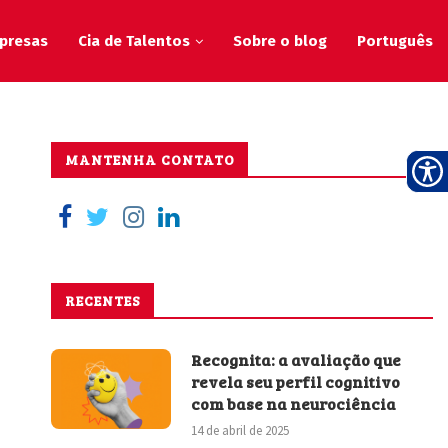
presas
Cia de Talentos
Sobre o blog
Português
MANTENHA CONTATO
RECENTES
Recognita: a avaliação que
revela seu perfil cognitivo
com base na neurociência
14 de abril de 2025