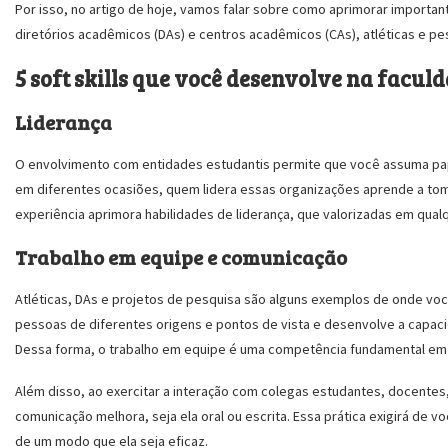
Por isso, no artigo de hoje, vamos falar sobre como aprimorar important
diretórios acadêmicos (DAs) e centros acadêmicos (CAs), atléticas e pe
5 soft skills que você desenvolve na facul
Liderança
O envolvimento com entidades estudantis permite que você assuma pap
em diferentes ocasiões, quem lidera essas organizações aprende a toma
experiência aprimora habilidades de liderança, que valorizadas em qual
Trabalho em equipe e comunicação
Atléticas, DAs e projetos de pesquisa são alguns exemplos de onde você
pessoas de diferentes origens e pontos de vista e desenvolve a capaci
Dessa forma, o trabalho em equipe é uma competência fundamental em 
Além disso, ao exercitar a interação com colegas estudantes, docentes
comunicação melhora, seja ela oral ou escrita. Essa prática exigirá d
de um modo que ela seja eficaz.