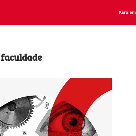
Para em
 faculdade