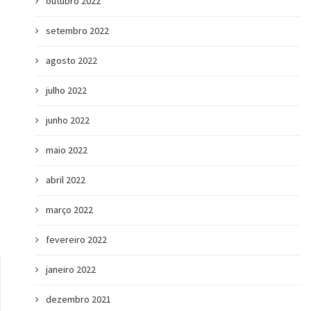
outubro 2022
setembro 2022
agosto 2022
julho 2022
junho 2022
Intraempreendedorismo: o que é e por
A importância d
que importa...
Emocional nas d
maio 2022
abril 2022
março 2022
fevereiro 2022
janeiro 2022
dezembro 2021