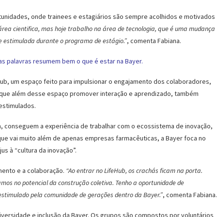
tunidades, onde trainees e estagiários são sempre acolhidos e motivados
 área cientifica, mas hoje trabalho na área de tecnologia, que é uma mudança
 e estimulada durante o programa de estágio.”
, comenta Fabiana.
sas palavras resumem bem o que é estar na Bayer.
eHub, um espaço feito para impulsionar o engajamento dos colaboradores,
iz que além desse espaço promover interação e aprendizado, também
estimulados.
im, conseguem a experiência de trabalhar com o ecossistema de inovação,
 que vai muito além de apenas empresas farmacêuticas, a Bayer foca no
us à “cultura da inovação”.
mento e a colaboração.
“Ao entrar no LifeHub, os crachás ficam na porta.
amos no potencial da construção coletiva. Tenho a oportunidade de
estimulado pela comunidade de gerações dentro da Bayer.”
, comenta Fabiana.
diversidade e inclusão da Bayer. Os grupos são compostos por voluntários