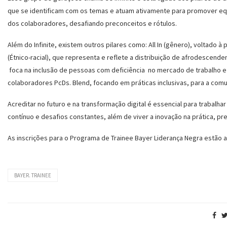
que se identificam com os temas e atuam ativamente para promover equi
dos colaboradores, desafiando preconceitos e rótulos.
Além do Infinite, existem outros pilares como: All In (gênero), voltado à
(Étnico-racial), que representa e reflete a distribuição de afrodescend
foca na inclusão de pessoas com deficiência no mercado de trabalho e
colaboradores PcDs. Blend, focando em práticas inclusivas, para a co
Acreditar no futuro e na transformação digital é essencial para trab
contínuo e desafios constantes, além de viver a inovação na prática, pr
As inscrições para o Programa de Trainee Bayer Liderança Negra estão a
BAYER. TRAINEE