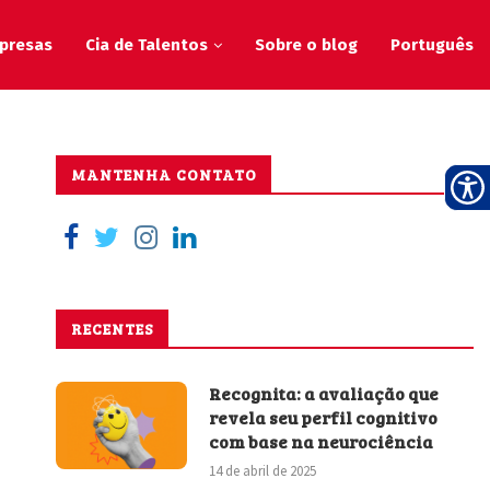
presas
Cia de Talentos
Sobre o blog
Português
MANTENHA CONTATO
RECENTES
Recognita: a avaliação que
revela seu perfil cognitivo
com base na neurociência
14 de abril de 2025