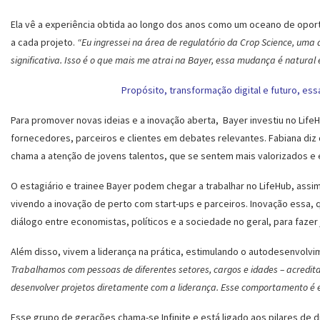
Ela vê a experiência obtida ao longo dos anos como um oceano de opor
a cada projeto.
“Eu ingressei na área de regulatório da Crop Science, uma
significativa. Isso é o que mais me atrai na Bayer, essa mudança é natural
Propósito, transformação digital e futuro, es
Para promover novas ideias e a inovação aberta, Bayer investiu no Lif
fornecedores, parceiros e clientes em debates relevantes. Fabiana d
chama a atenção de jovens talentos, que se sentem mais valorizados e 
O estagiário e trainee Bayer podem chegar a trabalhar no LifeHub, ass
vivendo a inovação de perto com start-ups e parceiros. Inovação essa,
diálogo entre economistas, políticos e a sociedade no geral, para fazer j
Além disso, vivem a liderança na prática, estimulando o autodesenvolvi
Trabalhamos com pessoas de diferentes setores, cargos e idades – acredit
desenvolver projetos diretamente com a liderança. Esse comportamento é 
Esse grupo de gerações chama-se Infinite e está ligado aos pilares de 