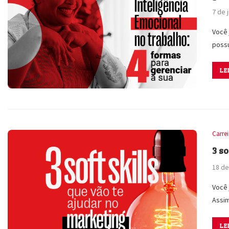
7 de 
Você 
possu
LE
Carre
3 s
18 de
Você 
Assi
LE