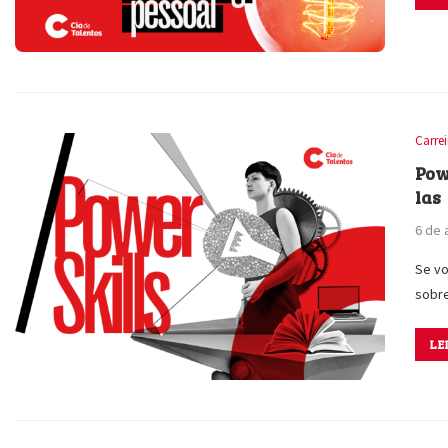
Carre
Pow
las
6 de 
Se v
sobr
LE