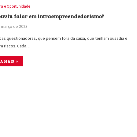
ira e Oportunidade
ouviu falar em intraempreendedorismo?
 março de 2023
as questionadoras, que pensem fora da caixa, que tenham ousadia e
m riscos. Cada…
IA MAIS