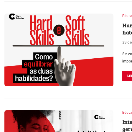
Educa
Hard
hab
29 de
Se vo
impo
LE
Educa
Int
ger