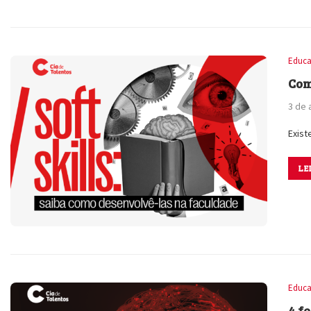
Educa
Com
3 de 
Exist
LE
Educa
4 f