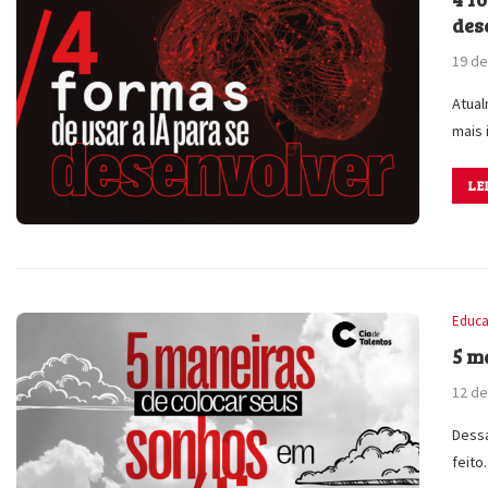
des
19 de
Atual
mais
LE
Educa
5 m
12 de
Dessa
feit