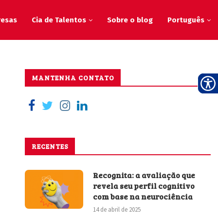
resas
Cia de Talentos
Sobre o blog
Português
MANTENHA CONTATO
RECENTES
Recognita: a avaliação que
revela seu perfil cognitivo
com base na neurociência
14 de abril de 2025