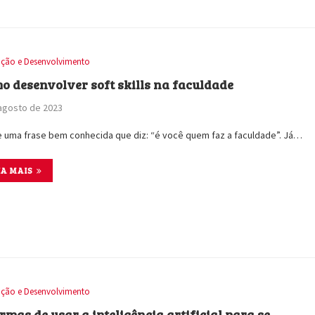
ção e Desenvolvimento
o desenvolver soft skills na faculdade
agosto de 2023
e uma frase bem conhecida que diz: “é você quem faz a faculdade”. Já…
IA MAIS
ção e Desenvolvimento
ormas de usar a inteligência artificial para se