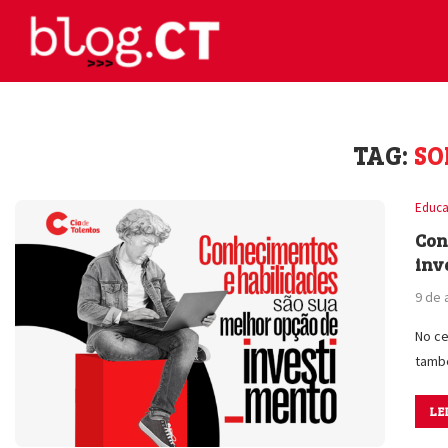
TAG:
SO
Educa
Con
inv
9 de 
No ce
tamb
LE