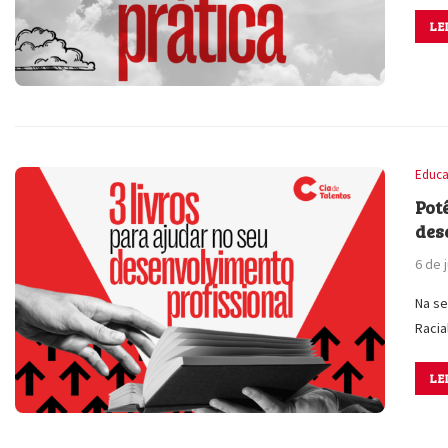
LE
Educa
Pot
des
6 de 
Na s
Raci
LE