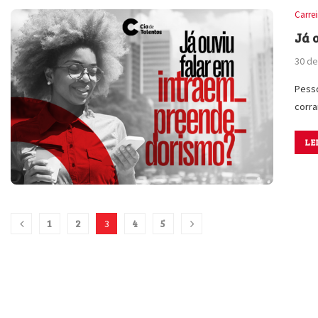
Carre
Já 
30 de
Pesso
corra
LE
1
2
4
5
3