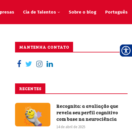
presas
Cia de Talentos
Sobre o blog
Português
MANTENHA CONTATO
RECENTES
Recognita: a avaliação que
revela seu perfil cognitivo
com base na neurociência
14 de abril de 2025