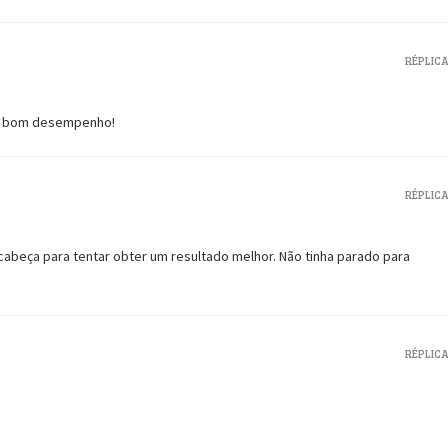
RÉPLIC
 um bom desempenho!
RÉPLIC
cabeça para tentar obter um resultado melhor. Não tinha parado para
RÉPLIC