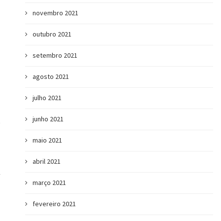
novembro 2021
outubro 2021
setembro 2021
agosto 2021
Intraempreendedorismo: o que é e por
A importância d
que importa...
Emocional nas d
julho 2021
junho 2021
maio 2021
abril 2021
A
março 2021
fevereiro 2021