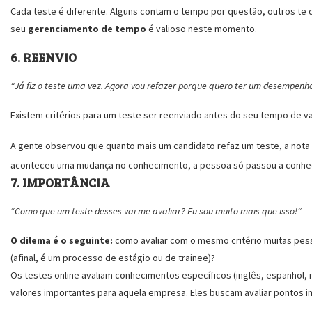
Cada teste é diferente. Alguns contam o tempo por questão, outros t
seu
gerenciamento de tempo
é valioso neste momento.
6. REENVIO
“Já fiz o teste uma vez. Agora vou refazer porque quero ter um desempenh
Existem critérios para um teste ser reenviado antes do seu tempo de va
A gente observou que quanto mais um candidato refaz um teste, a nota
aconteceu uma mudança no conhecimento, a pessoa só passou a conhece
7. IMPORTÂNCIA
“Como que um teste desses vai me avaliar? Eu sou muito mais que isso!”
O dilema é o seguinte:
como avaliar com o mesmo critério muitas pesso
(afinal, é um processo de estágio ou de trainee)?
Os testes online avaliam conhecimentos específicos (inglês, espanhol,
valores importantes para aquela empresa. Eles buscam avaliar pontos im