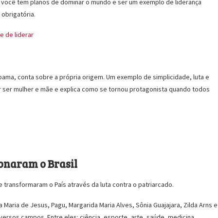
 se você tem planos de dominar o mundo e ser um exemplo de liderança
obrigatória.
e de liderar
bama, conta sobre a própria origem. Um exemplo de simplicidade, luta e
r ser mulher e mãe e explica como se tornou protagonista quando todos
ionaram o Brasil
 transformaram o País através da luta contra o patriarcado.
na Maria de Jesus, Pagu, Margarida Maria Alves, Sônia Guajajara, Zilda Arns e
ersos campos. Entre eles: ciência, esporte, arte, saúde, medicina,