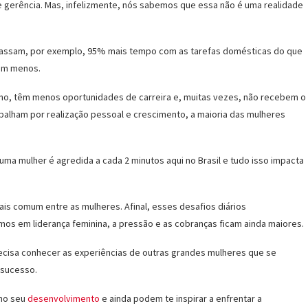
e gerência. Mas, infelizmente, nós sabemos que essa não é uma realidade
s passam, por exemplo, 95% mais tempo com as tarefas domésticas do que
am menos.
ho, têm menos oportunidades de carreira e, muitas vezes, não recebem o
abalham por realização pessoal e crescimento, a maioria das mulheres
uma mulher é agredida a cada 2 minutos aqui no Brasil e tudo isso impacta
ais comum entre as mulheres. Afinal, esses desafios diários
mos em liderança feminina, a pressão e as cobranças ficam ainda maiores.
precisa conhecer as experiências de outras grandes mulheres que se
 sucesso.
 no seu
desenvolvimento
e ainda podem te inspirar a enfrentar a