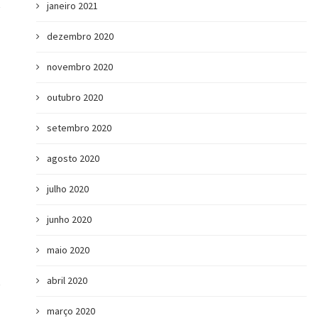
janeiro 2021
dezembro 2020
novembro 2020
outubro 2020
setembro 2020
agosto 2020
julho 2020
junho 2020
Intraempreendedorismo: o que é e por
10 habilidades com
que importa...
buscadas pel
maio 2020
abril 2020
março 2020