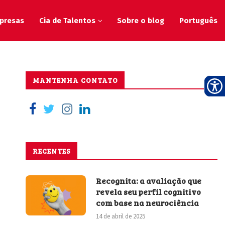
presas
Cia de Talentos
Sobre o blog
Português
MANTENHA CONTATO
RECENTES
Recognita: a avaliação que
revela seu perfil cognitivo
com base na neurociência
14 de abril de 2025