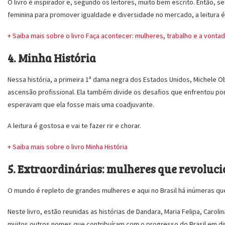
O livro é inspirador e, segundo os leitores, muito bem escrito. Então,
feminina para promover igualdade e diversidade no mercado, a leitura é 
+ Saiba mais sobre o livro Faça acontecer: mulheres, trabalho e a vontad
4. Minha História
Nessa história, a primeira 1ª dama negra dos Estados Unidos, Michele O
ascensão profissional. Ela também divide os desafios que enfrentou po
esperavam que ela fosse mais uma coadjuvante.
A leitura é gostosa e vai te fazer rir e chorar.
+ Saiba mais sobre o livro Minha História
5. Extraordinárias: mulheres que revoluc
O mundo é repleto de grandes mulheres e aqui no Brasil há inúmeras que
Neste livro, estão reunidas as histórias de Dandara, Maria Felipa, Caroli
muitos outros nomes que contribuíram com o progresso do Brasil em div