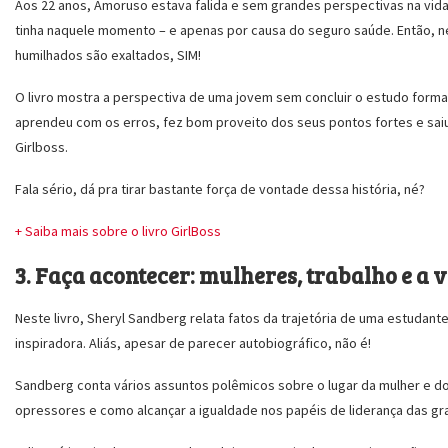
Aos 22 anos, Amoruso estava falida e sem grandes perspectivas na vida
tinha naquele momento – e apenas por causa do seguro saúde. Então, n
humilhados são exaltados, SIM!
O livro mostra a perspectiva de uma jovem sem concluir o estudo formal 
aprendeu com os erros, fez bom proveito dos seus pontos fortes e saiu
Girlboss.
Fala sério, dá pra tirar bastante força de vontade dessa história, né?
+ Saiba mais sobre o livro GirlBoss
3. Faça acontecer: mulheres, trabalho e a 
Neste livro, Sheryl Sandberg relata fatos da trajetória de uma estudan
inspiradora. Aliás, apesar de parecer autobiográfico, não é!
Sandberg conta vários assuntos polêmicos sobre o lugar da mulher e d
opressores e como alcançar a igualdade nos papéis de liderança das g