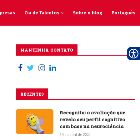
presas
Cia de Talentos
Sobre o blog
Português
MANTENHA CONTATO
RECENTES
Recognita: a avaliação que
revela seu perfil cognitivo
com base na neurociência
14 de abril de 2025