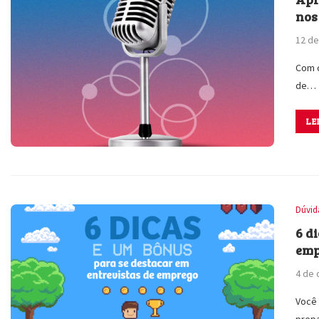
nos
12 de
Com c
de…
LE
Dúvid
6 d
emp
4 de
Você 
prep