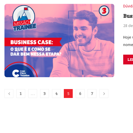
Dúvid
Bus
28 de
Hoje 
nome
LE
1
3
4
6
7
…
5