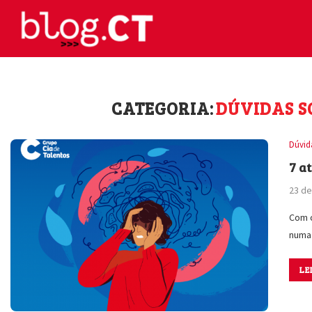
CATEGORIA:
DÚVIDAS S
Dúvid
7 a
23 de
Com c
num
LE