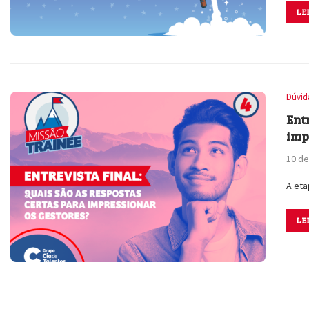
LE
Dúvid
Ent
imp
10 d
A eta
LE