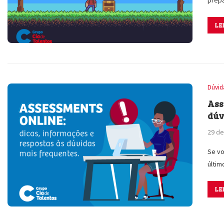
LE
Dúvid
Ass
dúv
29 de
Se vo
últi
LE