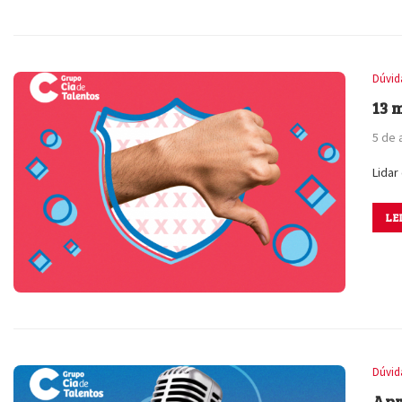
Dúvid
13 
5 de 
Lidar
LE
Dúvid
Apr