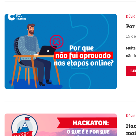
Dúvid
Por
15 de
Muit
não 
LE
Dúvid
Hac
mai