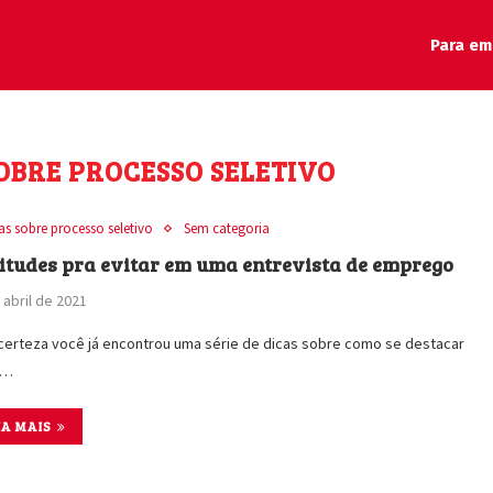
Para em
OBRE PROCESSO SELETIVO
as sobre processo seletivo
Sem categoria
titudes pra evitar em uma entrevista de emprego
 abril de 2021
erteza você já encontrou uma série de dicas sobre como se destacar
a…
IA MAIS