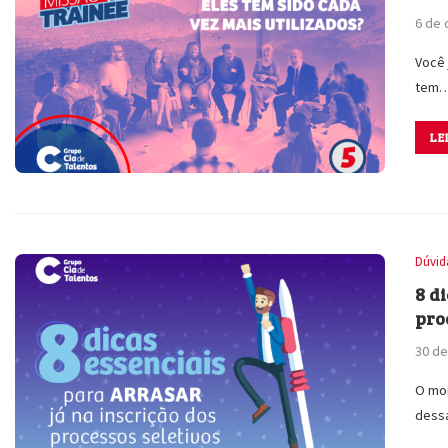
6 de 
Você 
tem
LE
Dúvid
8 d
pro
30 d
O mom
des