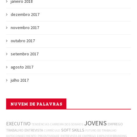
janeiro 2018
dezembro 2017
novembro 2017
outubro 2017
setembro 2017
agosto 2017
julho 2017
NUVEM DE PALAVRAS
JOVENS
EXECUTIVO
EMPREGO
TENDÊNCIAS
CARREIRA DOS SONHOS
SOFT SKILLS
TRABALHO
ENTREVISTA
CURRÍCULO
FUTURO DO TRABALHO
AUTOCONHECIMENTO
PRODUTIVIDADE
ENTREVISTA DE EMPREGO
EMPLOYER BRANDING