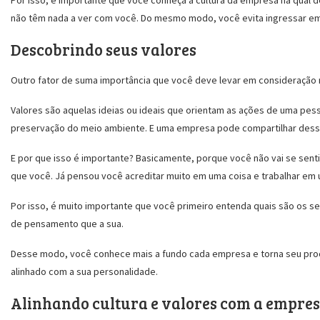
Por isso, é importante que você conheça a cultura da empresa na qual 
não têm nada a ver com você. Do mesmo modo, você evita ingressar em u
Descobrindo seus valores
Outro fator de suma importância que você deve levar em consideração na
Valores são aquelas ideias ou ideais que orientam as ações de uma pe
preservação do meio ambiente. E uma empresa pode compartilhar dess
E por que isso é importante? Basicamente, porque você não vai se se
que você. Já pensou você acreditar muito em uma coisa e trabalhar em 
Por isso, é muito importante que você primeiro entenda quais são os se
de pensamento que a sua.
Desse modo, você conhece mais a fundo cada empresa e torna seu pr
alinhado com a sua personalidade.
Alinhando cultura e valores com a empres