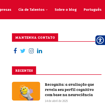
presas
Cia de Talentos
Sobre o blog
Português
MANTENHA CONTATO
RECENTES
Recognita: a avaliação que
revela seu perfil cognitivo
com base na neurociência
14 de abril de 2025