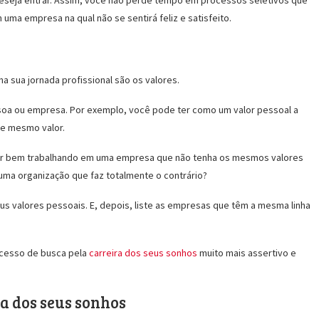
deseja entrar. Assim, você não perde tempo em processos seletivos que
ma empresa na qual não se sentirá feliz e satisfeito.
 sua jornada profissional são os valores.
ssoa ou empresa. Por exemplo, você pode ter como um valor pessoal a
e mesmo valor.
ntir bem trabalhando em uma empresa que não tenha os mesmos valores
uma organização que faz totalmente o contrário?
us valores pessoais. E, depois, liste as empresas que têm a mesma linha
ocesso de busca pela
carreira dos seus sonhos
muito mais assertivo e
a dos seus sonhos