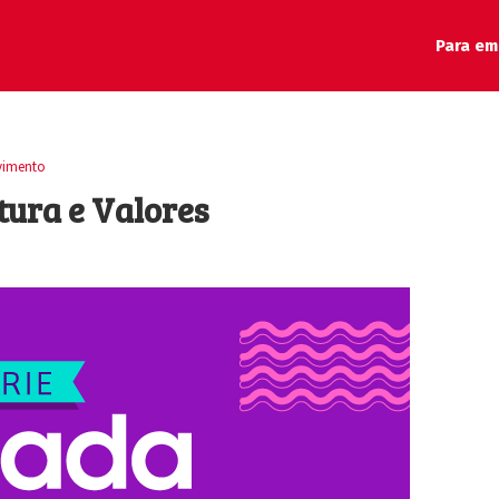
Para em
vimento
tura e Valores