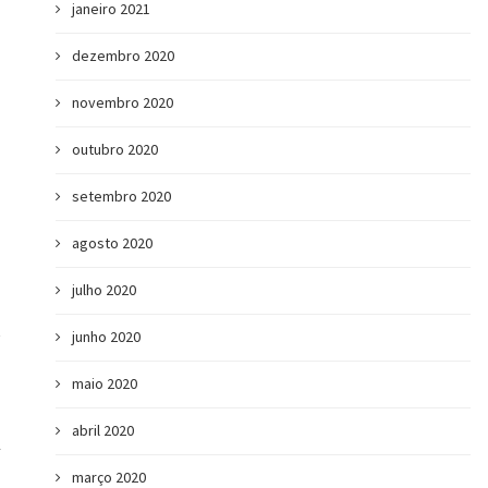
janeiro 2021
dezembro 2020
novembro 2020
outubro 2020
setembro 2020
Intraempreendedorismo como forma de
Cia de Talentos e U
agosto 2020
alcançar seus objetivos de...
você
julho 2020
junho 2020
maio 2020
abril 2020
A
março 2020