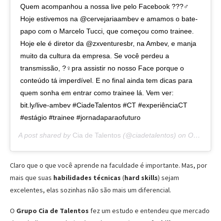
Quem acompanhou a nossa live pelo Facebook ???‍♂
Hoje estivemos na @cervejariaambev e amamos o bate-
papo com o Marcelo Tucci, que começou como trainee.
Hoje ele é diretor da @zxventuresbr, na Ambev, e manja
muito da cultura da empresa. Se você perdeu a
transmissão, ?‍♀pra assistir no nosso Face porque o
conteúdo tá imperdível. E no final ainda tem dicas para
quem sonha em entrar como trainee lá. Vem ver:
bit.ly/live-ambev #CiadeTalentos #CT #experiênciaCT
#estágio #trainee #jornadaparaofuturo
A post shared by
Cia de Talentos
(@ciadetalentos) on
Oct 2, 2019 at 5:06pm PDT
Claro que o que você aprende na faculdade é importante. Mas, por
mais que suas
habilidades técnicas
(
hard skills
) sejam
excelentes, elas sozinhas não são mais um diferencial.
O
Grupo Cia de Talentos
fez um estudo e entendeu que mercado