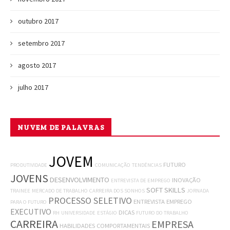
outubro 2017
setembro 2017
agosto 2017
julho 2017
NUVEM DE PALAVRAS
JOVEM
FUTURO
PRODUTIVIDADE
COMUNICAÇÃO
TENDÊNCIAS
JOVENS
DESENVOLVIMENTO
INOVAÇÃO
ENTREVISTA DE EMPREGO
SOFT SKILLS
TRAINEE
MERCADO DE TRABALHO
CARREIRA DOS SONHOS
JORNADA
PROCESSO SELETIVO
ENTREVISTA
EMPREGO
PARA O FUTURO
EXECUTIVO
DICAS
RH
UNIVERSIDADE
ESTÁGIO
FUTURO DO TRABALHO
CARREIRA
EMPRESA
HABILIDADES COMPORTAMENTAIS