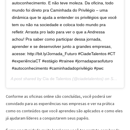
autoconhecimento. E não teve moleza. Da oficina, todo
mundo foi direto pra Caminhada do Privilégio – uma
dinâmica que te ajuda a entender os privilégios que você
tem ou não na sociedade e coloca todo mundo pra
refletir. Arrasta pro lado para ver o que a Andressa
achou! Pra saber como participar dessa jornada,
aprender e se desenvolver junto a grandes empresas,
acesse: http://bit.ly/Jornada_Futuro #CiadeTalentos #CT
#experiênciaCT #estágio #trainee #jornadaparaofuturo
#autoconhecimento #caminhadadoprivilégio #pwc
A post shared by
Cia de Talentos
(@ciadetalentos) on
Sep 23, 2019 at 5:15pm PDT
Conforme as oficinas online são concluídas, você poderá ser
convidado para as experiências nas empresas e ver na prática
como os conteúdos que você aprendeu são aplicados e como eles
já ajudaram líderes a conquistarem seus papéis.