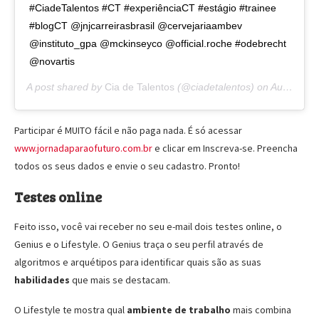
#CiadeTalentos #CT #experiênciaCT #estágio #trainee
#blogCT @jnjcarreirasbrasil @cervejariaambev
@instituto_gpa @mckinseyco @official.roche #odebrecht
@novartis
A post shared by
Cia de Talentos
(@ciadetalentos) on
Aug 16, 2019 at 2:00pm PDT
Participar é MUITO fácil e não paga nada. É só acessar
www.jornadaparaofuturo.com.br
e clicar em Inscreva-se. Preencha
todos os seus dados e envie o seu cadastro. Pronto!
Testes online
Feito isso, você vai receber no seu e-mail dois testes online, o
Genius e o Lifestyle. O Genius traça o seu perfil através de
algoritmos e arquétipos para identificar quais são as suas
habilidades
que mais se destacam.
O Lifestyle te mostra qual
ambiente de trabalho
mais combina