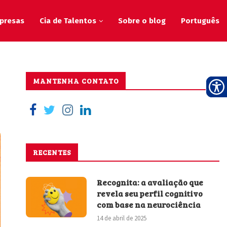
presas
Cia de Talentos
Sobre o blog
Português
MANTENHA CONTATO
RECENTES
Recognita: a avaliação que
revela seu perfil cognitivo
com base na neurociência
14 de abril de 2025