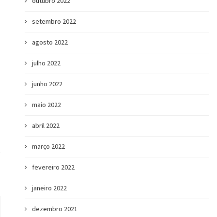
outubro 2022
setembro 2022
agosto 2022
julho 2022
junho 2022
maio 2022
4 dicas para fazer um vídeo de
Currículo: saiba 
apresentação...
obje
abril 2022
março 2022
fevereiro 2022
janeiro 2022
dezembro 2021