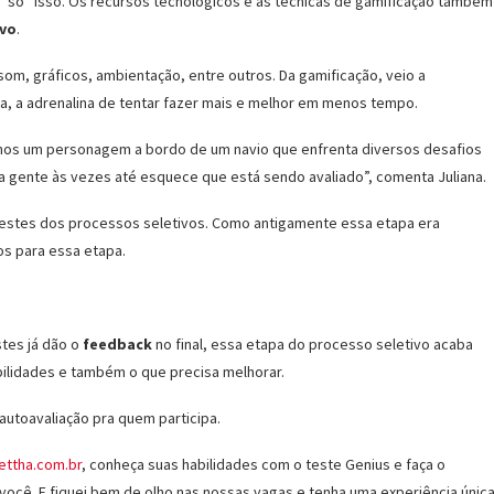
é “só” isso. Os recursos tecnológicos e as técnicas de gamificação também
ivo
.
som, gráficos, ambientação, entre outros. Da gamificação, veio a
a, a adrenalina de tentar fazer mais e melhor em menos tempo.
mos um personagem a bordo de um navio que enfrenta diversos desafios
e a gente às vezes até esquece que está sendo avaliado”, comenta Juliana.
testes dos processos seletivos. Como antigamente essa etapa era
os para essa etapa.
tes já dão o
feedback
no final, essa etapa do processo seletivo acaba
ilidades e também o que precisa melhorar.
utoavaliação pra quem participa.
ttha.com.br
, conheça suas habilidades com o teste Genius e faça o
você. E fiquei bem de olho nas nossas vagas e tenha uma experiência únic