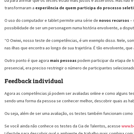
Dá para afirmar que os testes estão mais justos e assertivos. Mas não 
transformaram a
experiência de quem participa do processo selet
O uso do computador e tablet permite uma série de
novos recursos
– 
possibilidade de ser um personagem numa história envolvente, a disput
“O Owiwi, nosso teste de competências, é um exemplo disso. Nele, so
nas ilhas que encontra ao longo de sua trajetória. É tão envolvente, qu
Outro ponto é que agora
mais pessoas
podem participar da etapa de 
presencial, era preciso restringir o número de participantes selecionad
Feedback individual
Agora as competências já podem ser avaliadas online e como alguns tes
sendo uma forma da pessoa se conhecer melhor, descobrir quais as hab
Ou seja, além de ser uma avaliação, os testes também funcionam como a
Se você ainda não conhece os testes da Cia de Talentos, acesse
www.be
Lifestyle para descobrir qual o ambiente de trabalho mais combina com 