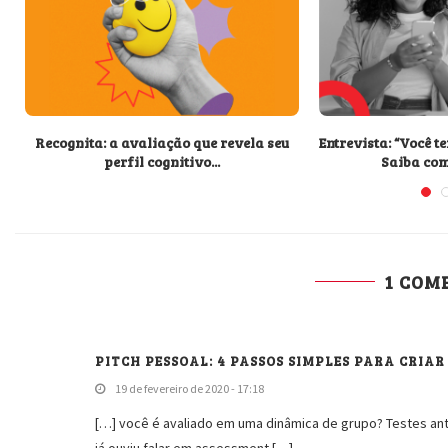
Recognita: a avaliação que revela seu
Entrevista: “Você 
perfil cognitivo...
Saiba co
1 COM
PITCH PESSOAL: 4 PASSOS SIMPLES PARA CRIAR 
19 de fevereiro de 2020 - 17:18
[…] você é avaliado em uma dinâmica de grupo? Testes an
já ouviu falar em assessment […]