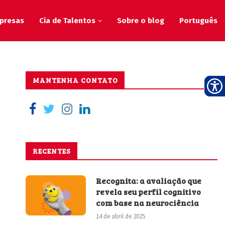
presas
Cia de Talentos
Sobre o blog
Português
MANTENHA CONTATO
RECENTES
Recognita: a avaliação que
revela seu perfil cognitivo
com base na neurociência
14 de abril de 2025