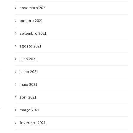
novembro 2021
outubro 2021
setembro 2021
4 dicas para fazer um vídeo de
Currículo: saiba 
agosto 2021
apresentação...
obje
julho 2021
junho 2021
maio 2021
abril 2021
A
março 2021
fevereiro 2021
ê