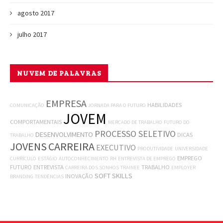
agosto 2017
julho 2017
NUVEM DE PALAVRAS
EMPRESA
HABILIDADES
COMUNICAÇÃO
JORNADA PARA O FUTURO
JOVEM
COMPORTAMENTAIS
MERCADO DE TRABALHO
FUTURO DO
PROCESSO SELETIVO
DESENVOLVIMENTO
DICAS
TRABALHO
JOVENS
CARREIRA
EXECUTIVO
PRODUTIVIDADE
UNIVERSIDADE
EMPREGO
CURRÍCULO
ESTÁGIO
AUTOCONHECIMENTO
RH
ENTREVISTA DE EMPREGO
FUTURO
ENTREVISTA
TRABALHO
CARREIRA DOS SONHOS
TRAINEE
EMPLOYER
SOFT SKILLS
INOVAÇÃO
BRANDING
TENDÊNCIAS