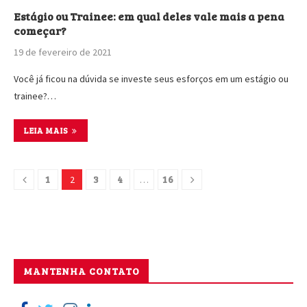
Estágio ou Trainee: em qual deles vale mais a pena
começar?
19 de fevereiro de 2021
Você já ficou na dúvida se investe seus esforços em um estágio ou
trainee?…
LEIA MAIS
1
3
4
16
2
…
MANTENHA CONTATO